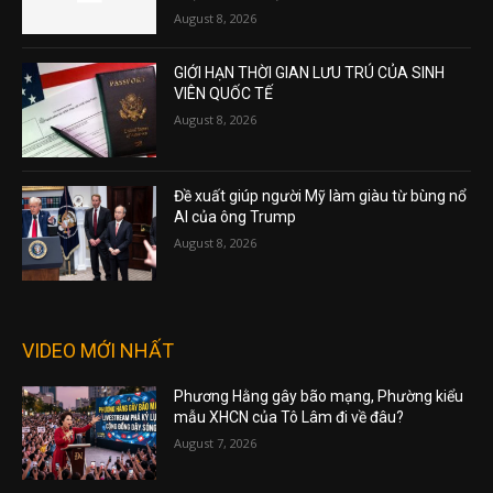
August 8, 2026
GIỚI HẠN THỜI GIAN LƯU TRÚ CỦA SINH
VIÊN QUỐC TẾ
August 8, 2026
Đề xuất giúp người Mỹ làm giàu từ bùng nổ
AI của ông Trump
August 8, 2026
VIDEO MỚI NHẤT
Phương Hằng gây bão mạng, Phường kiểu
mẫu XHCN của Tô Lâm đi về đâu?
August 7, 2026