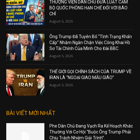
THƯỢNG VIỆN DÂN CHỦ ĐƯA LUẬT CẤM
BỘ QUỐC PHÒNG HẠN CHẾ ĐỐI VỚI BÁO
CHÍ
August 6, 2026
Ông Trump Đã Tuyên Bố “Tình Trạng Khẩn
Cấp” Nhằm Ngăn Chặn Việc Công Khai Hồ
Sơ Tài Chính Của Mình Cho Đài BBC
August 5, 2026
THẾ GIỚI GỌI CHÍNH SÁCH CỦA TRUMP VỀ
IRAN LÀ “NGOẠI GIAO MẪU GIÁO”
August 5, 2026
BÀI VIẾT MỚI NHẤT
Phe Dân Chủ Đang Vạch Ra Kế Hoạch Khác
Thường Với Cơ Hội “Buộc Ông Trump Phải
Chịu Trách Nhiệm Giải Trình”.