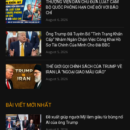
THƯỢNG VIỆN DÂN CHỦ ĐƯA LUẬT CẤM
BỘ QUỐC PHÒNG HẠN CHẾ ĐỐI VỚI BÁO
CHÍ
August 6, 2026
Ông Trump Đã Tuyên Bố “Tình Trạng Khẩn
Cấp” Nhằm Ngăn Chặn Việc Công Khai Hồ
Sơ Tài Chính Của Mình Cho Đài BBC
August 5, 2026
THẾ GIỚI GỌI CHÍNH SÁCH CỦA TRUMP VỀ
IRAN LÀ “NGOẠI GIAO MẪU GIÁO”
August 5, 2026
BÀI VIẾT MỚI NHẤT
Đề xuất giúp người Mỹ làm giàu từ bùng nổ
AI của ông Trump
August 8, 2026