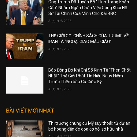
Ông Trump Đã Tuyên Bố “Tình Trạng Khẩn
Cấp” Nhằm Ngăn Chặn Việc Công Khai Hồ
Sơ Tài Chính Của Mình Cho Đài BBC
August 5, 2026
THẾ GIỚI GỌI CHÍNH SÁCH CỦA TRUMP VỀ
IRAN LÀ “NGOẠI GIAO MẪU GIÁO”
August 5, 2026
Báo Động Đỏ Khi Chỉ Số Kinh Tế “Then Chốt
Nhất” Thế Giới Phát Tín Hiệu Nguy Hiểm
Trước Thềm bầu Cử Giữa Kỳ
August 5, 2026
BÀI VIẾT MỚI NHẤT
Thị trường chung cư Mỹ suy thoái: từ dự án
bỏ hoang đến đe dọa cơ hội sở hữu nhà
August 5, 2026