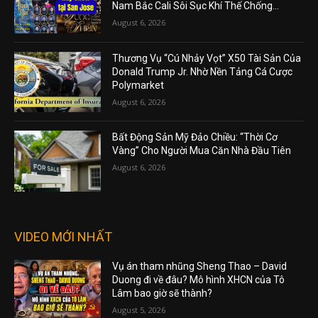
Nam Bắc Cali Sôi Sục Khí Thế Chống...
August 6, 2026
Thương Vụ “Cú Nhảy Vọt” X50 Tài Sản Của
Donald Trump Jr. Nhờ Nền Tảng Cá Cược
Polymarket
August 6, 2026
Bất Động Sản Mỹ Đảo Chiều: “Thời Cơ
Vàng” Cho Người Mua Căn Nhà Đầu Tiên
August 6, 2026
VIDEO MỚI NHẤT
Vụ án tham nhũng Sheng Thao – David
Duong đi về đâu? Mô hình XHCN của Tô
Lâm bao giờ sẽ thành?
August 5, 2026