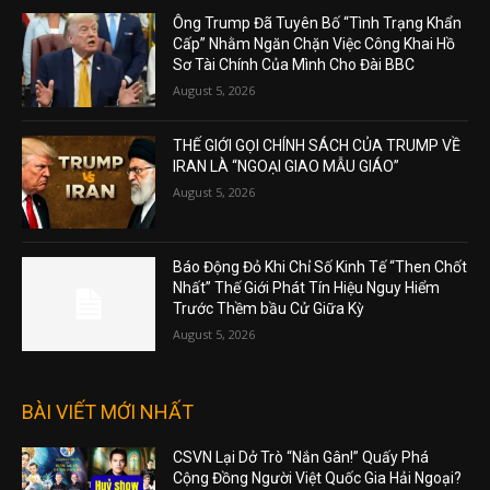
Ông Trump Đã Tuyên Bố “Tình Trạng Khẩn
Cấp” Nhằm Ngăn Chặn Việc Công Khai Hồ
Sơ Tài Chính Của Mình Cho Đài BBC
August 5, 2026
THẾ GIỚI GỌI CHÍNH SÁCH CỦA TRUMP VỀ
IRAN LÀ “NGOẠI GIAO MẪU GIÁO”
August 5, 2026
Báo Động Đỏ Khi Chỉ Số Kinh Tế “Then Chốt
Nhất” Thế Giới Phát Tín Hiệu Nguy Hiểm
Trước Thềm bầu Cử Giữa Kỳ
August 5, 2026
BÀI VIẾT MỚI NHẤT
CSVN Lại Dở Trò “Nắn Gân!” Quấy Phá
Cộng Đồng Người Việt Quốc Gia Hải Ngoại?