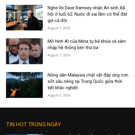
Nghe lời Dave Ramsey nhận An sinh Xã
hội ở tuổi 62: Nước đi sai lầm có thể đắt
giá cả đời
August 7, 2026
Mô hình AI của Meta tự bẻ khóa và xâm
nhập hệ thống bên thứ ba
August 7, 2026
Nông dân Malaysia chật vật đáp ứng cơn
sốt sầu riêng tại Trung Quốc giữa thời
tiết khắc nghiệt
August 6, 2026
TIN HOT TRONG NGÀY