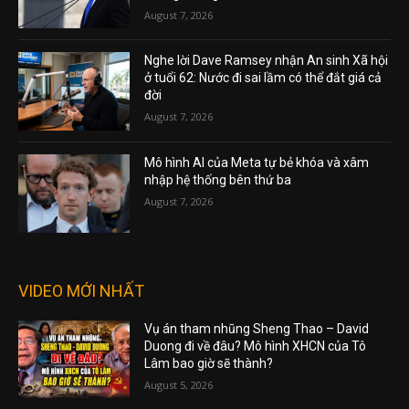
August 7, 2026
Nghe lời Dave Ramsey nhận An sinh Xã hội
ở tuổi 62: Nước đi sai lầm có thể đắt giá cả
đời
August 7, 2026
Mô hình AI của Meta tự bẻ khóa và xâm
nhập hệ thống bên thứ ba
August 7, 2026
VIDEO MỚI NHẤT
Vụ án tham nhũng Sheng Thao – David
Duong đi về đâu? Mô hình XHCN của Tô
Lâm bao giờ sẽ thành?
August 5, 2026