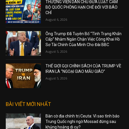
THƯỢNG VIỆN DÂN CHỦ ĐƯA LUẬT CẤM
BỘ QUỐC PHÒNG HẠN CHẾ ĐỐI VỚI BÁO
CHÍ
August 6, 2026
Ông Trump Đã Tuyên Bố “Tình Trạng Khẩn
Cấp” Nhằm Ngăn Chặn Việc Công Khai Hồ
Sơ Tài Chính Của Mình Cho Đài BBC
August 5, 2026
THẾ GIỚI GỌI CHÍNH SÁCH CỦA TRUMP VỀ
IRAN LÀ “NGOẠI GIAO MẪU GIÁO”
August 5, 2026
BÀI VIẾT MỚI NHẤT
Bàn cờ địa chính trị Ceuta: Vì sao tình báo
Trung Quốc nghi ngờ Mossad đứng sau
khủng hoảng di cư?