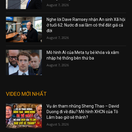
August 7, 2026
Nghe lời Dave Ramsey nhận An sinh Xã hội
ở tuổi 62: Nước đi sai lầm có thể đắt giá cả
đời
August 7, 2026
Mô hình AI của Meta tự bẻ khóa và xâm
nhập hệ thống bên thứ ba
August 7, 2026
VIDEO MỚI NHẤT
Vụ án tham nhũng Sheng Thao – David
Duong đi về đâu? Mô hình XHCN của Tô
Lâm bao giờ sẽ thành?
August 5, 2026