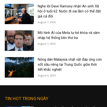
Nghe lời Dave Ramsey nhận An sinh Xã
hội ở tuổi 62: Nước đi sai lầm có thể đắt
giá cả đời
August 7, 2026
Mô hình AI của Meta tự bẻ khóa và xâm
nhập hệ thống bên thứ ba
August 7, 2026
Nông dân Malaysia chật vật đáp ứng cơn
sốt sầu riêng tại Trung Quốc giữa thời
tiết khắc nghiệt
August 6, 2026
TIN HOT TRONG NGÀY