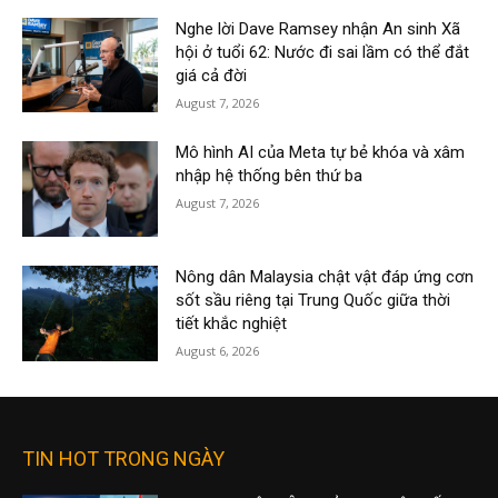
Nghe lời Dave Ramsey nhận An sinh Xã
hội ở tuổi 62: Nước đi sai lầm có thể đắt
giá cả đời
August 7, 2026
Mô hình AI của Meta tự bẻ khóa và xâm
nhập hệ thống bên thứ ba
August 7, 2026
Nông dân Malaysia chật vật đáp ứng cơn
sốt sầu riêng tại Trung Quốc giữa thời
tiết khắc nghiệt
August 6, 2026
TIN HOT TRONG NGÀY