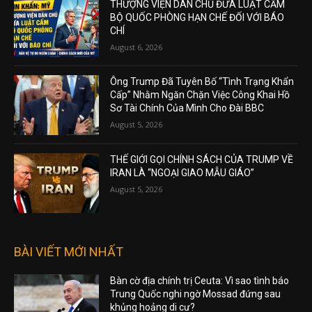
THƯỢNG VIỆN DÂN CHỦ ĐƯA LUẬT CẤM
BỘ QUỐC PHÒNG HẠN CHẾ ĐỐI VỚI BÁO
CHÍ
August 6, 2026
Ông Trump Đã Tuyên Bố “Tình Trạng Khẩn
Cấp” Nhằm Ngăn Chặn Việc Công Khai Hồ
Sơ Tài Chính Của Mình Cho Đài BBC
August 5, 2026
THẾ GIỚI GỌI CHÍNH SÁCH CỦA TRUMP VỀ
IRAN LÀ “NGOẠI GIAO MẪU GIÁO”
August 5, 2026
BÀI VIẾT MỚI NHẤT
Bàn cờ địa chính trị Ceuta: Vì sao tình báo
Trung Quốc nghi ngờ Mossad đứng sau
khủng hoảng di cư?