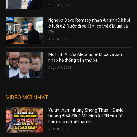
August 7, 2026
Nghe lời Dave Ramsey nhận An sinh Xã hội
ở tuổi 62: Nước đi sai lầm có thể đắt giá cả
đời
August 7, 2026
Mô hình AI của Meta tự bẻ khóa và xâm
nhập hệ thống bên thứ ba
August 7, 2026
VIDEO MỚI NHẤT
Vụ án tham nhũng Sheng Thao – David
Duong đi về đâu? Mô hình XHCN của Tô
Lâm bao giờ sẽ thành?
August 5, 2026