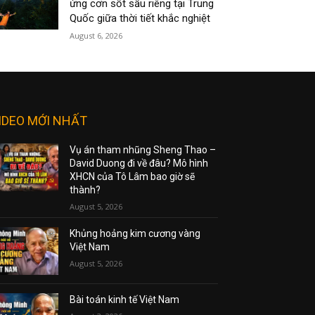
ứng cơn sốt sầu riêng tại Trung
Quốc giữa thời tiết khắc nghiệt
August 6, 2026
IDEO MỚI NHẤT
Vụ án tham nhũng Sheng Thao –
David Duong đi về đâu? Mô hình
XHCN của Tô Lâm bao giờ sẽ
thành?
August 5, 2026
Khủng hoảng kim cương vàng
Việt Nam
August 5, 2026
Bài toán kinh tế Việt Nam