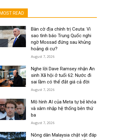
MOST READ
Bàn cờ địa chính trị Ceuta: Vì
sao tình báo Trung Quốc nghi
ngờ Mossad đứng sau khủng
hoảng di cư?
August 7, 2026
Nghe lời Dave Ramsey nhận An
sinh Xã hội ở tuổi 62: Nước đi
sai lầm có thể đắt giá cả đời
August 7, 2026
Mô hình AI của Meta tự bẻ khóa
và xâm nhập hệ thống bên thứ
ba
August 7, 2026
Nông dân Malaysia chật vật đáp