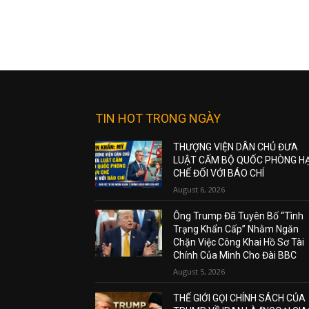
TIN HOT TRONG NGÀY
THƯỢNG VIỆN DÂN CHỦ ĐƯA
LUẬT CẤM BỘ QUỐC PHÒNG H
CHẾ ĐỐI VỚI BÁO CHÍ
August 6, 2026
Ông Trump Đã Tuyên Bố “Tình
Trạng Khẩn Cấp” Nhằm Ngăn
Chặn Việc Công Khai Hồ Sơ Tài
Chính Của Mình Cho Đài BBC
August 5, 2026
THẾ GIỚI GỌI CHÍNH SÁCH CỦA