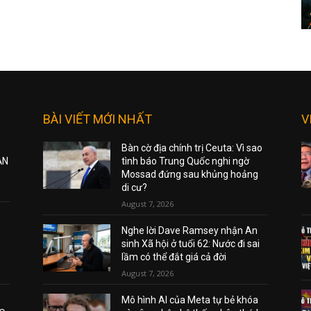
BÀI VIẾT MỚI NHẤT
V
Bàn cờ địa chính trị Ceuta: Vì sao
ẠN
tình báo Trung Quốc nghi ngờ
Mossad đứng sau khủng hoảng
di cư?
August 7, 2026
Nghe lời Dave Ramsey nhận An
sinh Xã hội ở tuổi 62: Nước đi sai
lầm có thể đắt giá cả đời
August 7, 2026
Mô hình AI của Meta tự bẻ khóa