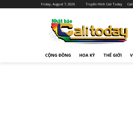
Friday, August 7, 2026
Truyền Hình Cali Today
Cal
CỘNG ĐỒNG
HOA KỲ
THẾ GIỚI
V