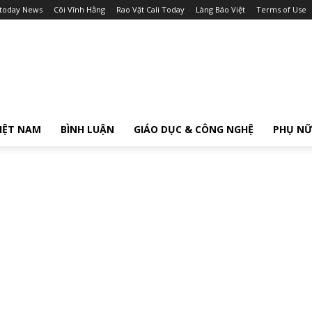
itoday News
Cõi Vĩnh Hằng
Rao Vặt Cali Today
Làng Báo Việt
Terms of Use
IỆT NAM
BÌNH LUẬN
GIÁO DỤC & CÔNG NGHỆ
PHỤ N