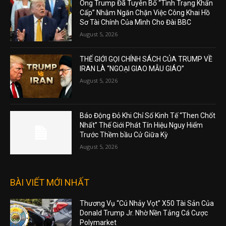
Ông Trump Đã Tuyên Bố “Tình Trạng Khẩn
Cấp” Nhằm Ngăn Chặn Việc Công Khai Hồ
Sơ Tài Chính Của Mình Cho Đài BBC
August 5, 2026
THẾ GIỚI GỌI CHÍNH SÁCH CỦA TRUMP VỀ
IRAN LÀ “NGOẠI GIAO MẪU GIÁO”
August 5, 2026
Báo Động Đỏ Khi Chỉ Số Kinh Tế “Then Chốt
Nhất” Thế Giới Phát Tín Hiệu Nguy Hiểm
Trước Thềm bầu Cử Giữa Kỳ
August 5, 2026
BÀI VIẾT MỚI NHẤT
Thương Vụ “Cú Nhảy Vọt” X50 Tài Sản Của
Donald Trump Jr. Nhờ Nền Tảng Cá Cược
Polymarket