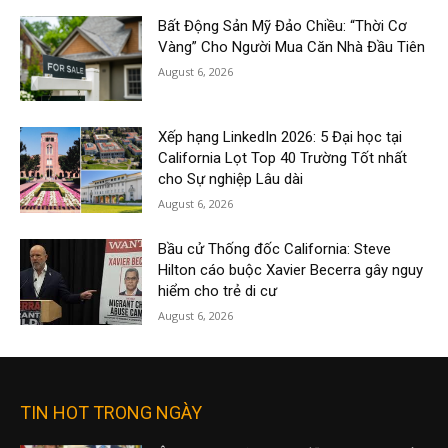
Bất Động Sản Mỹ Đảo Chiều: “Thời Cơ
Vàng” Cho Người Mua Căn Nhà Đầu Tiên
August 6, 2026
Xếp hạng LinkedIn 2026: 5 Đại học tại
California Lọt Top 40 Trường Tốt nhất
cho Sự nghiệp Lâu dài
August 6, 2026
Bầu cử Thống đốc California: Steve
Hilton cáo buộc Xavier Becerra gây nguy
hiểm cho trẻ di cư
August 6, 2026
TIN HOT TRONG NGÀY