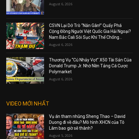
August 6, 2026
CSVN Lại Dở Trò “Nắn Gân!” Quấy Phá
Cộng Đồng Người Việt Quốc Gia Hải Ngoại?
Nam Bắc Cali Sôi Sục Khí Thế Chống...
August 6, 2026
Thương Vụ “Cú Nhảy Vọt” X50 Tài Sản Của
Donald Trump Jr. Nhờ Nền Tảng Cá Cược
Polymarket
August 6, 2026
VIDEO MỚI NHẤT
Vụ án tham nhũng Sheng Thao – David
Duong đi về đâu? Mô hình XHCN của Tô
Lâm bao giờ sẽ thành?
August 5, 2026