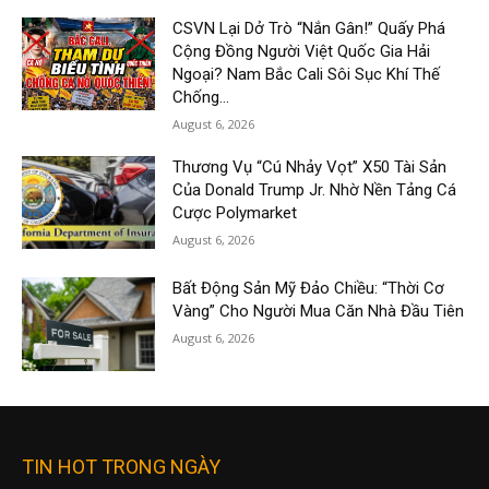
CSVN Lại Dở Trò “Nắn Gân!” Quấy Phá
Cộng Đồng Người Việt Quốc Gia Hải
Ngoại? Nam Bắc Cali Sôi Sục Khí Thế
Chống...
August 6, 2026
Thương Vụ “Cú Nhảy Vọt” X50 Tài Sản
Của Donald Trump Jr. Nhờ Nền Tảng Cá
Cược Polymarket
August 6, 2026
Bất Động Sản Mỹ Đảo Chiều: “Thời Cơ
Vàng” Cho Người Mua Căn Nhà Đầu Tiên
August 6, 2026
TIN HOT TRONG NGÀY