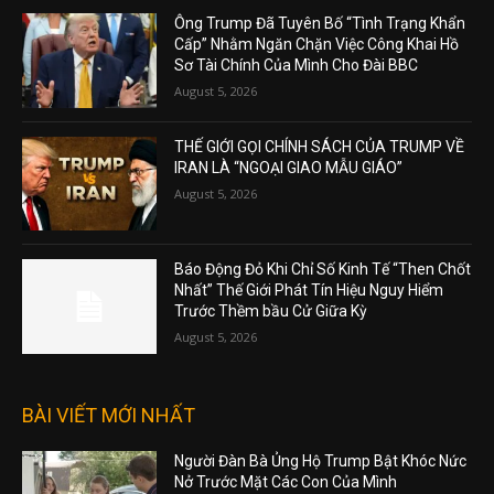
Ông Trump Đã Tuyên Bố “Tình Trạng Khẩn
Cấp” Nhằm Ngăn Chặn Việc Công Khai Hồ
Sơ Tài Chính Của Mình Cho Đài BBC
August 5, 2026
THẾ GIỚI GỌI CHÍNH SÁCH CỦA TRUMP VỀ
IRAN LÀ “NGOẠI GIAO MẪU GIÁO”
August 5, 2026
Báo Động Đỏ Khi Chỉ Số Kinh Tế “Then Chốt
Nhất” Thế Giới Phát Tín Hiệu Nguy Hiểm
Trước Thềm bầu Cử Giữa Kỳ
August 5, 2026
BÀI VIẾT MỚI NHẤT
Người Đàn Bà Ủng Hộ Trump Bật Khóc Nức
Nở Trước Mặt Các Con Của Mình