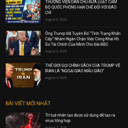
THƯỢNG VIỆN DÂN CHỦ ĐƯA LUẬT CẤM
BỘ QUỐC PHÒNG HẠN CHẾ ĐỐI VỚI BÁO
CHÍ
August 6, 2026
Ông Trump Đã Tuyên Bố “Tình Trạng Khẩn
Cấp” Nhằm Ngăn Chặn Việc Công Khai Hồ
Sơ Tài Chính Của Mình Cho Đài BBC
August 5, 2026
THẾ GIỚI GỌI CHÍNH SÁCH CỦA TRUMP VỀ
IRAN LÀ “NGOẠI GIAO MẪU GIÁO”
August 5, 2026
BÀI VIẾT MỚI NHẤT
Trí tuệ nhân tạo được sử dụng để tạo ra
virus tổng hợp.
August 7, 2026