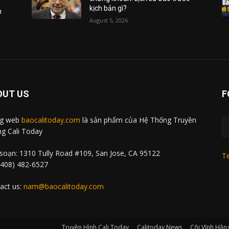
kịch bản gì?
m
August 5, 2026
OUT US
F
ng web
baocalitoday.com
là sản phẩm của Hệ Thống Truyền
g Cali Today
soạn: 1310 Tully Road #109, San Jose, CA 95122
Te
 (408) 482-6527
act us:
nam@baocalitoday.com
Truyền Hình Cali Today
Calitoday News
Cõi Vĩnh Hằn