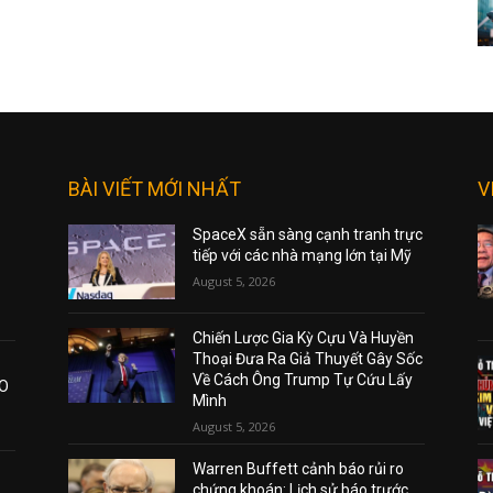
BÀI VIẾT MỚI NHẤT
V
SpaceX sẵn sàng cạnh tranh trực
tiếp với các nhà mạng lớn tại Mỹ
August 5, 2026
Chiến Lược Gia Kỳ Cựu Và Huyền
Thoại Đưa Ra Giả Thuyết Gây Sốc
Về Cách Ông Trump Tự Cứu Lấy
AO
Mình
August 5, 2026
Warren Buffett cảnh báo rủi ro
chứng khoán: Lịch sử báo trước