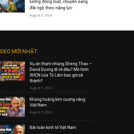
lương đồng loạt, chuyển sang
đãi ngộ theo năng lực
August 5, 2026
IDEO MỚI NHẤT
Vụ án tham nhũng Sheng Thao –
David Duong đi về đâu? Mô hình
XHCN của Tô Lâm bao giờ sẽ
thành?
August 5, 2026
Khủng hoảng kim cương vàng
Việt Nam
August 5, 2026
Bài toán kinh tế Việt Nam