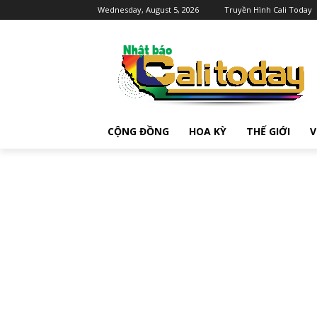
Wednesday, August 5, 2026
Truyền Hình Cali Today
CỘNG ĐỒNG
HOA KỲ
THẾ GIỚI
V