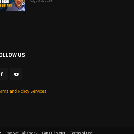
August 3, 2026
OLLOW US
rms and Policy Services
g
Rao Vặt Cali Today
Làng Báo Việt
Terms of Use