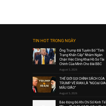
TIN HOT TRONG NGÀY
Ông Trump Đã Tuyên Bố “Tình
Trạng Khẩn Cấp” Nhằm Ngăn
Chặn Việc Công Khai Hồ Sơ Tài
Chính Của Mình Cho Đài BBC
August 5, 2026
THẾ GIỚI GỌI CHÍNH SÁCH CỦA
TRUMP VỀ IRAN LÀ “NGOẠI GI
MẪU GIÁO”
August 5, 2026
Báo Động Đỏ Khi Chỉ Số Kinh Tế