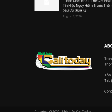
“Then Chốt Nhất” Thế Giới Phát
Tín Hiệu Nguy Hiểm Trước Thề
bầu Cử Giữa Kỳ
August 5, 2026
AB
Tra
Thôn
Tòa 
Tel:
Cont
Copyright © 2022 - Nhật báo Cali Today