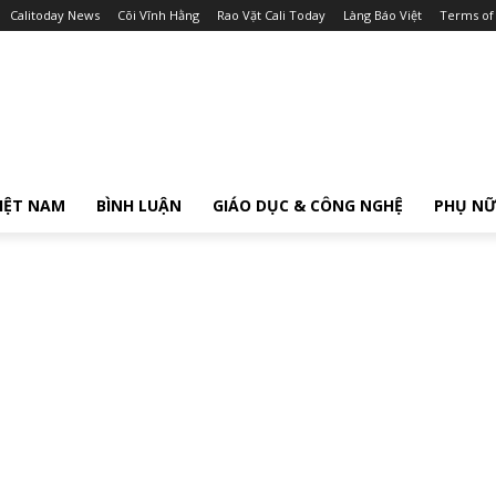
Calitoday News
Cõi Vĩnh Hằng
Rao Vặt Cali Today
Làng Báo Việt
Terms of
IỆT NAM
BÌNH LUẬN
GIÁO DỤC & CÔNG NGHỆ
PHỤ N