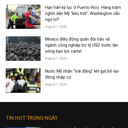
Hạn hán kỷ lục ở Puerto Rico: Hàng trăm
nghìn dân Mỹ “kêu trời”, Washington vẫn
ngó lơ?
August 7, 2026
Mexico điều động quân đội bảo vệ
ngành công nghiệp bơ tỷ USD trước làn
sóng bạo lực cartel
August 7, 2026
Nước Mỹ nhận “trái đắng” khi gạt bỏ lao
động nhập cư
August 7, 2026
TIN HOT TRONG NGÀY