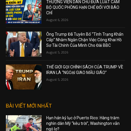
THƯỢNG VIỆN DÂN CHỦ ĐƯA LUẬT CẤM
BỘ QUỐC PHÒNG HẠN CHẾ ĐỐI VỚI BÁO
CHÍ
August 6, 2026
Ông Trump Đã Tuyên Bố “Tình Trạng Khẩn
Cấp” Nhằm Ngăn Chặn Việc Công Khai Hồ
Sơ Tài Chính Của Mình Cho Đài BBC
August 5, 2026
THẾ GIỚI GỌI CHÍNH SÁCH CỦA TRUMP VỀ
IRAN LÀ “NGOẠI GIAO MẪU GIÁO”
August 5, 2026
BÀI VIẾT MỚI NHẤT
Hạn hán kỷ lục ở Puerto Rico: Hàng trăm
nghìn dân Mỹ “kêu trời”, Washington vẫn
ngó lơ?