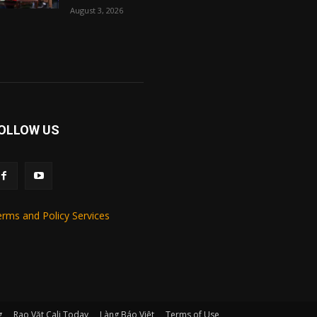
August 3, 2026
OLLOW US
rms and Policy Services
g
Rao Vặt Cali Today
Làng Báo Việt
Terms of Use