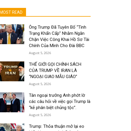
MOST READ
Ông Trump Đã Tuyên Bố “Tình
Trạng Khẩn Cấp” Nhằm Ngăn
Chặn Việc Công Khai Hồ Sơ Tài
Chính Của Mình Cho Đài BBC
August 5, 2026
THẾ GIỚI GỌI CHÍNH SÁCH
CỦA TRUMP VỀ IRAN LÀ
“NGOẠI GIAO MẪU GIÁO”
August 5, 2026
Tân ngoại trưởng Anh phớt lờ
các câu hỏi về việc gọi Trump là
“kẻ phân biệt chủng tộc”.
August 5, 2026
Trump: Thỏa thuận mở lại eo