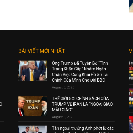
BÀI VIẾT MỚI NHẤT
V
Ông Trump Đã Tuyên Bố “Tình
Trạng Khẩn Cấp” Nhằm Ngăn
Chặn Việc Công Khai Hồ Sơ Tài
Chính Của Mình Cho Đài BBC
August 5, 2026
THẾ GIỚI GỌI CHÍNH SÁCH CỦA
AO
TRUMP VỀ IRAN LÀ “NGOẠI GIAO
MẪU GIÁO”
August 5, 2026
Tân ngoại trưởng Anh phớt lờ các