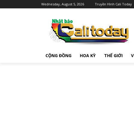
Wednesday, August 5, 2026
Truyền Hình Cali Today
CỘNG ĐỒNG
HOA KỲ
THẾ GIỚI
V