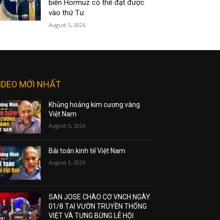
biển Hormuz có thể đạt được
vào thứ Tư.
August 5, 2026
IDEO MỚI NHẤT
Khủng hoảng kim cương vàng
Việt Nam
August 5, 2026
Bài toán kinh tế Việt Nam
August 3, 2026
SAN JOSE CHÀO CỜ VNCH NGÀY
01/8 TẠI VƯỜN TRUYỀN THỐNG
VIỆT VÀ TƯNG BỪNG LỄ HỘI