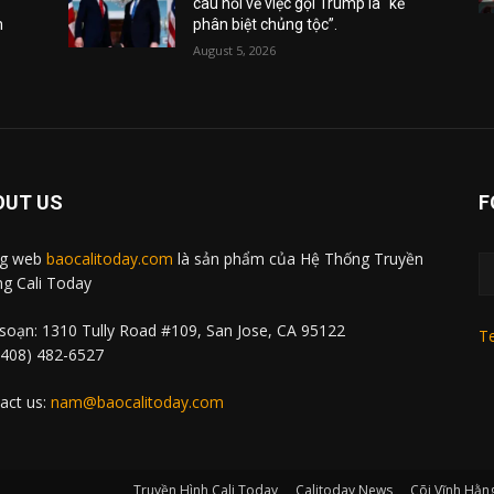
câu hỏi về việc gọi Trump là “kẻ
m
phân biệt chủng tộc”.
August 5, 2026
OUT US
F
ng web
baocalitoday.com
là sản phẩm của Hệ Thống Truyền
g Cali Today
soạn: 1310 Tully Road #109, San Jose, CA 95122
Te
 (408) 482-6527
act us:
nam@baocalitoday.com
Truyền Hình Cali Today
Calitoday News
Cõi Vĩnh Hằn