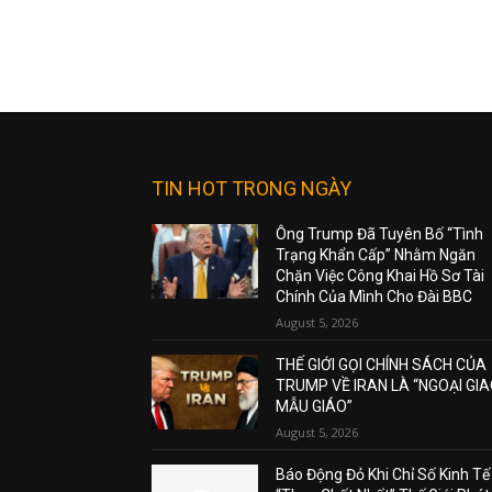
TIN HOT TRONG NGÀY
Ông Trump Đã Tuyên Bố “Tình
Trạng Khẩn Cấp” Nhằm Ngăn
Chặn Việc Công Khai Hồ Sơ Tài
Chính Của Mình Cho Đài BBC
August 5, 2026
THẾ GIỚI GỌI CHÍNH SÁCH CỦA
TRUMP VỀ IRAN LÀ “NGOẠI GI
MẪU GIÁO”
August 5, 2026
Báo Động Đỏ Khi Chỉ Số Kinh Tế