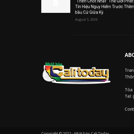
“Then Chốt Nhất” Thế Giới Phát
Tín Hiệu Nguy Hiểm Trước Thề
bầu Cử Giữa Kỳ
August 5, 2026
AB
Tra
Thôn
Tòa 
Tel:
Cont
Copyright © 2022 - Nhật báo Cali Today