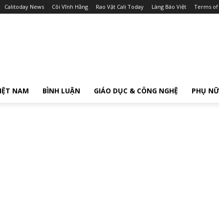
Calitoday News
Cõi Vĩnh Hằng
Rao Vặt Cali Today
Làng Báo Việt
Terms of
IỆT NAM
BÌNH LUẬN
GIÁO DỤC & CÔNG NGHỆ
PHỤ N