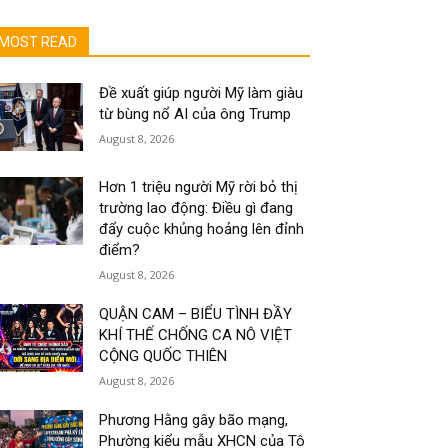
MOST READ
Đề xuất giúp người Mỹ làm giàu
từ bùng nổ AI của ông Trump
August 8, 2026
Hơn 1 triệu người Mỹ rời bỏ thị
trường lao động: Điều gì đang
đẩy cuộc khủng hoảng lên đỉnh
điểm?
August 8, 2026
QUẬN CAM – BIỂU TÌNH ĐẦY
KHÍ THẾ CHỐNG CA NÔ VIỆT
CỘNG QUỐC THIÊN
August 8, 2026
Phương Hằng gây bão mạng,
Phường kiểu mẫu XHCN của Tô