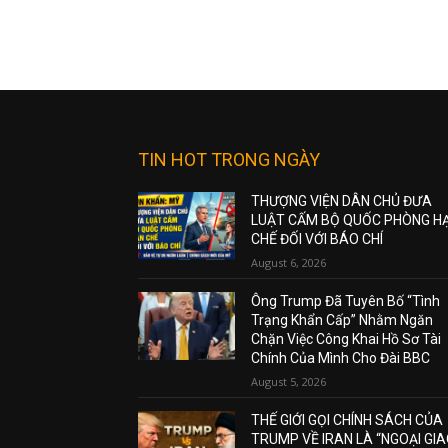
TIN HOT TRONG NGÀY
THƯỢNG VIỆN DÂN CHỦ ĐƯA
LUẬT CẤM BỘ QUỐC PHÒNG H
CHẾ ĐỐI VỚI BÁO CHÍ
August 6, 2026
Ông Trump Đã Tuyên Bố “Tình
Trạng Khẩn Cấp” Nhằm Ngăn
Chặn Việc Công Khai Hồ Sơ Tài
Chính Của Mình Cho Đài BBC
August 5, 2026
THẾ GIỚI GỌI CHÍNH SÁCH CỦA
TRUMP VỀ IRAN LÀ “NGOẠI GI