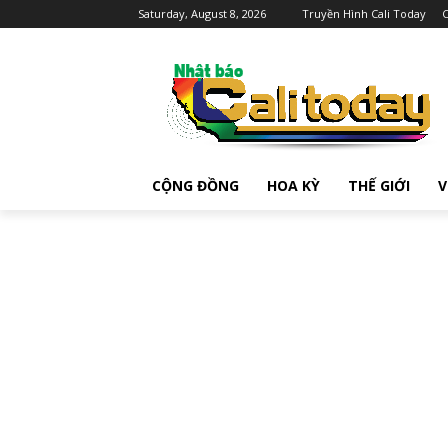
Saturday, August 8, 2026
Truyền Hình Cali Today
C
CỘNG ĐỒNG
HOA KỲ
THẾ GIỚI
V