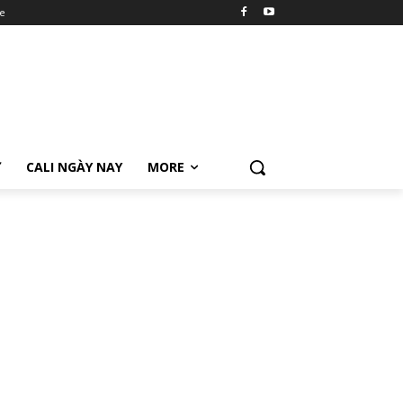
e
Ữ
CALI NGÀY NAY
MORE