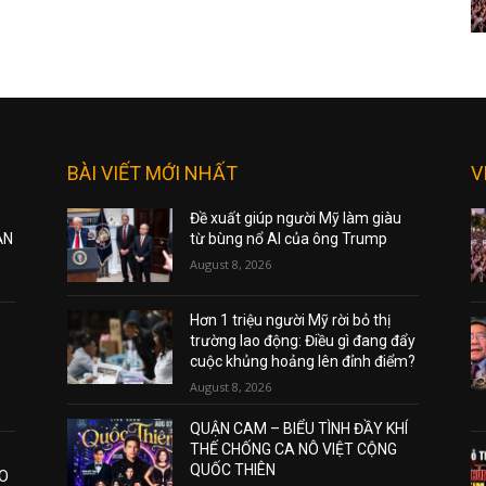
BÀI VIẾT MỚI NHẤT
V
Đề xuất giúp người Mỹ làm giàu
ẠN
từ bùng nổ AI của ông Trump
August 8, 2026
Hơn 1 triệu người Mỹ rời bỏ thị
trường lao động: Điều gì đang đẩy
cuộc khủng hoảng lên đỉnh điểm?
August 8, 2026
QUẬN CAM – BIỂU TÌNH ĐẦY KHÍ
THẾ CHỐNG CA NÔ VIỆT CỘNG
QUỐC THIÊN
AO