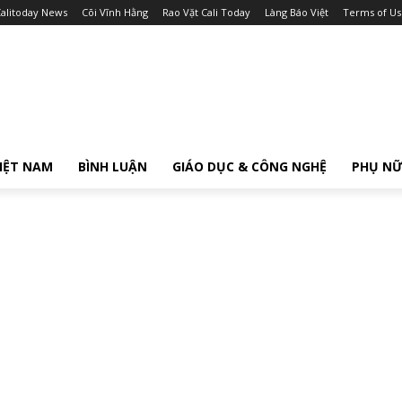
alitoday News
Cõi Vĩnh Hằng
Rao Vặt Cali Today
Làng Báo Việt
Terms of Us
IỆT NAM
BÌNH LUẬN
GIÁO DỤC & CÔNG NGHỆ
PHỤ N