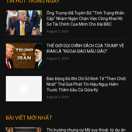
TIN HOT TRONG NGÀY
Ông Trump Đã Tuyên Bố “Tình Trạng Khẩn
Cấp” Nhằm Ngăn Chặn Việc Công Khai Hồ
Sơ Tài Chính Của Mình Cho Đài BBC
August 5, 2026
THẾ GIỚI GỌI CHÍNH SÁCH CỦA TRUMP VỀ
IRAN LÀ “NGOẠI GIAO MẪU GIÁO”
August 5, 2026
Báo Động Đỏ Khi Chỉ Số Kinh Tế “Then Chốt
Nhất” Thế Giới Phát Tín Hiệu Nguy Hiểm
Trước Thềm bầu Cử Giữa Kỳ
August 5, 2026
BÀI VIẾT MỚI NHẤT
Thị trường chung cư Mỹ suy thoái: từ dự án