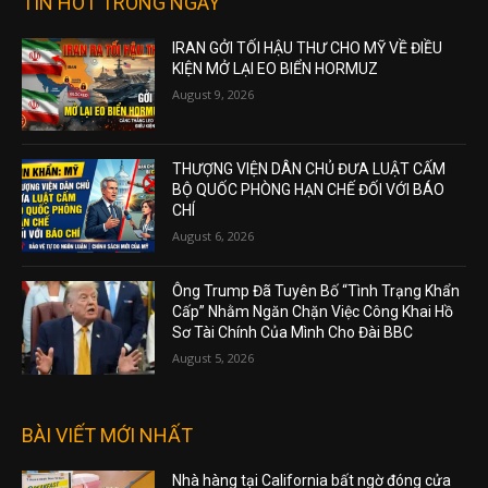
TIN HOT TRONG NGÀY
IRAN GỞI TỐI HẬU THƯ CHO MỸ VỀ ĐIỀU
KIỆN MỞ LẠI EO BIỂN HORMUZ
August 9, 2026
THƯỢNG VIỆN DÂN CHỦ ĐƯA LUẬT CẤM
BỘ QUỐC PHÒNG HẠN CHẾ ĐỐI VỚI BÁO
CHÍ
August 6, 2026
Ông Trump Đã Tuyên Bố “Tình Trạng Khẩn
Cấp” Nhằm Ngăn Chặn Việc Công Khai Hồ
Sơ Tài Chính Của Mình Cho Đài BBC
August 5, 2026
BÀI VIẾT MỚI NHẤT
Nhà hàng tại California bất ngờ đóng cửa