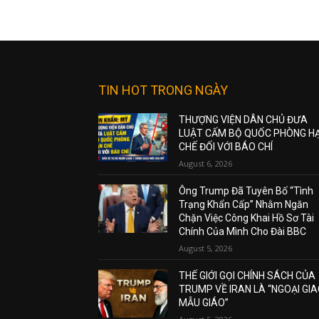
TIN HOT TRONG NGÀY
THƯỢNG VIỆN DÂN CHỦ ĐƯA
LUẬT CẤM BỘ QUỐC PHÒNG H
CHẾ ĐỐI VỚI BÁO CHÍ
August 6, 2026
Ông Trump Đã Tuyên Bố “Tình
Trạng Khẩn Cấp” Nhằm Ngăn
Chặn Việc Công Khai Hồ Sơ Tài
Chính Của Mình Cho Đài BBC
August 5, 2026
THẾ GIỚI GỌI CHÍNH SÁCH CỦA
TRUMP VỀ IRAN LÀ “NGOẠI GI
MẪU GIÁO”