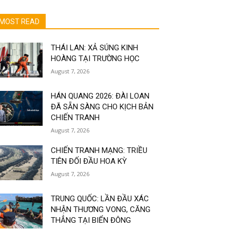
MOST READ
THÁI LAN: XẢ SÚNG KINH
HOÀNG TẠI TRƯỜNG HỌC
August 7, 2026
HÁN QUANG 2026: ĐÀI LOAN
ĐÃ SẴN SÀNG CHO KỊCH BẢN
CHIẾN TRANH
August 7, 2026
CHIẾN TRANH MẠNG: TRIỀU
TIÊN ĐỐI ĐẦU HOA KỲ
August 7, 2026
TRUNG QUỐC: LẦN ĐẦU XÁC
NHẬN THƯƠNG VONG, CĂNG
THẲNG TẠI BIỂN ĐÔNG