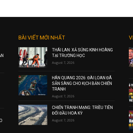
BÀI VIẾT MỚI NHẤT
V
THÁI LAN: XẢ SÚNG KINH HOÀNG
ẠN
TẠI TRƯỜNG HỌC
August 7, 2026
HÁN QUANG 2026: ĐÀI LOAN ĐÃ
SẴN SÀNG CHO KỊCH BẢN CHIẾN
TRANH
August 7, 2026
CHIẾN TRANH MẠNG: TRIỀU TIÊN
ĐỐI ĐẦU HOA KỲ
August 7, 2026
AO