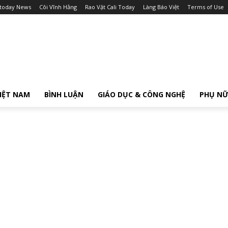
itoday News
Cõi Vĩnh Hằng
Rao Vặt Cali Today
Làng Báo Việt
Terms of Use
IỆT NAM
BÌNH LUẬN
GIÁO DỤC & CÔNG NGHỆ
PHỤ N