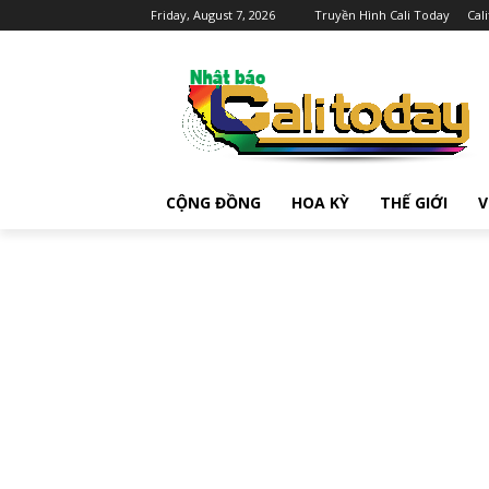
Friday, August 7, 2026
Truyền Hình Cali Today
Cal
CỘNG ĐỒNG
HOA KỲ
THẾ GIỚI
V