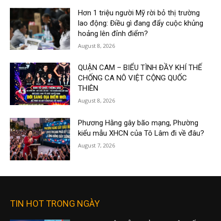
Hơn 1 triệu người Mỹ rời bỏ thị trường
lao động: Điều gì đang đẩy cuộc khủng
hoảng lên đỉnh điểm?
August 8, 2026
QUẬN CAM – BIỂU TÌNH ĐẦY KHÍ THẾ
CHỐNG CA NÔ VIỆT CỘNG QUỐC
THIÊN
August 8, 2026
Phương Hằng gây bão mạng, Phường
kiểu mẫu XHCN của Tô Lâm đi về đâu?
August 7, 2026
TIN HOT TRONG NGÀY