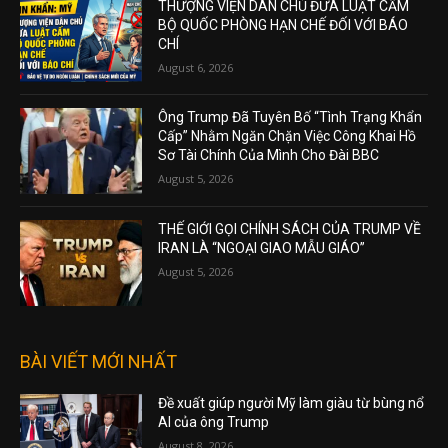
THƯỢNG VIỆN DÂN CHỦ ĐƯA LUẬT CẤM
BỘ QUỐC PHÒNG HẠN CHẾ ĐỐI VỚI BÁO
CHÍ
August 6, 2026
Ông Trump Đã Tuyên Bố “Tình Trạng Khẩn
Cấp” Nhằm Ngăn Chặn Việc Công Khai Hồ
Sơ Tài Chính Của Mình Cho Đài BBC
August 5, 2026
THẾ GIỚI GỌI CHÍNH SÁCH CỦA TRUMP VỀ
IRAN LÀ “NGOẠI GIAO MẪU GIÁO”
August 5, 2026
BÀI VIẾT MỚI NHẤT
Đề xuất giúp người Mỹ làm giàu từ bùng nổ
AI của ông Trump
August 8, 2026