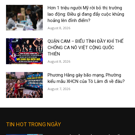
Hơn 1 triệu người Mỹ rời bỏ thị trường
lao động: Điều gì đang đẩy cuộc khủng
hoảng lên đỉnh điểm?
August 8, 2026
QUẬN CAM – BIỂU TÌNH ĐẦY KHÍ THẾ
CHỐNG CA NÔ VIỆT CỘNG QUỐC
THIÊN
August 8, 2026
Phương Hằng gây bão mạng, Phường
kiểu mẫu XHCN của Tô Lâm đi về đâu?
August 7, 2026
TIN HOT TRONG NGÀY