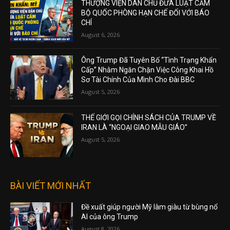
THƯỢNG VIỆN DÂN CHỦ ĐƯA LUẬT CẤM
BỘ QUỐC PHÒNG HẠN CHẾ ĐỐI VỚI BÁO
CHÍ
August 6, 2026
Ông Trump Đã Tuyên Bố “Tình Trạng Khẩn
Cấp” Nhằm Ngăn Chặn Việc Công Khai Hồ
Sơ Tài Chính Của Mình Cho Đài BBC
August 5, 2026
THẾ GIỚI GỌI CHÍNH SÁCH CỦA TRUMP VỀ
IRAN LÀ “NGOẠI GIAO MẪU GIÁO”
August 5, 2026
BÀI VIẾT MỚI NHẤT
Đề xuất giúp người Mỹ làm giàu từ bùng nổ
AI của ông Trump
August 8, 2026