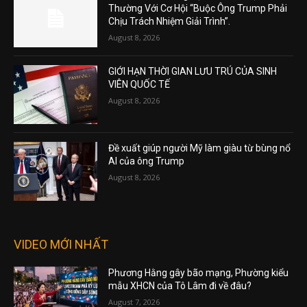
Thường Với Cơ Hội “Buộc Ông Trump Phải
Chịu Trách Nhiệm Giải Trình”.
August 8, 2026
GIỚI HẠN THỜI GIAN LƯU TRÚ CỦA SINH
VIÊN QUỐC TẾ
August 8, 2026
Đề xuất giúp người Mỹ làm giàu từ bùng nổ
AI của ông Trump
August 8, 2026
VIDEO MỚI NHẤT
Phương Hằng gây bão mạng, Phường kiểu
mẫu XHCN của Tô Lâm đi về đâu?
August 7, 2026