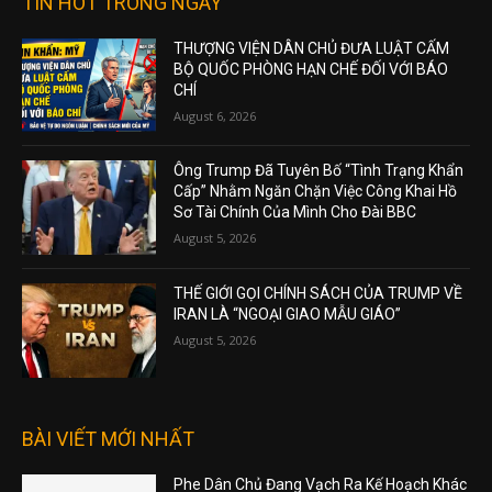
TIN HOT TRONG NGÀY
THƯỢNG VIỆN DÂN CHỦ ĐƯA LUẬT CẤM
BỘ QUỐC PHÒNG HẠN CHẾ ĐỐI VỚI BÁO
CHÍ
August 6, 2026
Ông Trump Đã Tuyên Bố “Tình Trạng Khẩn
Cấp” Nhằm Ngăn Chặn Việc Công Khai Hồ
Sơ Tài Chính Của Mình Cho Đài BBC
August 5, 2026
THẾ GIỚI GỌI CHÍNH SÁCH CỦA TRUMP VỀ
IRAN LÀ “NGOẠI GIAO MẪU GIÁO”
August 5, 2026
BÀI VIẾT MỚI NHẤT
Phe Dân Chủ Đang Vạch Ra Kế Hoạch Khác