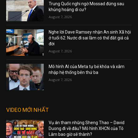
Trung Quốc nghi ngờ Mossad đứng sau
khủng hoảng di cư?
August 7, 2026
Nghe lời Dave Ramsey nhận An sinh Xã hội
ở tuổi 62: Nước đi sai lầm có thể đắt giá cả
đời
August 7, 2026
Mô hình AI của Meta tự bẻ khóa và xâm
nhập hệ thống bên thứ ba
August 7, 2026
VIDEO MỚI NHẤT
Vụ án tham nhũng Sheng Thao – David
Duong đi về đâu? Mô hình XHCN của Tô
Lâm bao giờ sẽ thành?