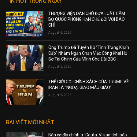
TIN HOT TRONG NGÀY
THƯỢNG VIỆN DÂN CHỦ ĐƯA LUẬT CẤM
BỘ QUỐC PHÒNG HẠN CHẾ ĐỐI VỚI BÁO
CHÍ
August 6, 2026
Ông Trump Đã Tuyên Bố “Tình Trạng Khẩn
Cấp” Nhằm Ngăn Chặn Việc Công Khai Hồ
Sơ Tài Chính Của Mình Cho Đài BBC
August 5, 2026
THẾ GIỚI GỌI CHÍNH SÁCH CỦA TRUMP VỀ
IRAN LÀ “NGOẠI GIAO MẪU GIÁO”
August 5, 2026
BÀI VIẾT MỚI NHẤT
Bàn cờ địa chính trị Ceuta: Vì sao tình báo