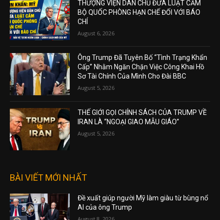
THƯỢNG VIỆN DÂN CHỦ ĐƯA LUẬT CẤM
BỘ QUỐC PHÒNG HẠN CHẾ ĐỐI VỚI BÁO
CHÍ
August 6, 2026
Ông Trump Đã Tuyên Bố “Tình Trạng Khẩn
Cấp” Nhằm Ngăn Chặn Việc Công Khai Hồ
Sơ Tài Chính Của Mình Cho Đài BBC
August 5, 2026
THẾ GIỚI GỌI CHÍNH SÁCH CỦA TRUMP VỀ
IRAN LÀ “NGOẠI GIAO MẪU GIÁO”
August 5, 2026
BÀI VIẾT MỚI NHẤT
Đề xuất giúp người Mỹ làm giàu từ bùng nổ
AI của ông Trump
August 8, 2026