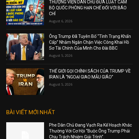
THƯỢNG VIỆN DÂN CHỦ ĐƯA LUẬT CẤM
BỘ QUỐC PHÒNG HẠN CHẾ ĐỐI VỚI BÁO
CHÍ
August 6, 2026
Ông Trump Đã Tuyên Bố “Tình Trạng Khẩn
Cấp” Nhằm Ngăn Chặn Việc Công Khai Hồ
Sơ Tài Chính Của Mình Cho Đài BBC
August 5, 2026
THẾ GIỚI GỌI CHÍNH SÁCH CỦA TRUMP VỀ
IRAN LÀ “NGOẠI GIAO MẪU GIÁO”
August 5, 2026
BÀI VIẾT MỚI NHẤT
Phe Dân Chủ Đang Vạch Ra Kế Hoạch Khác
Thường Với Cơ Hội “Buộc Ông Trump Phải
Chịu Trách Nhiệm Giải Trình”.