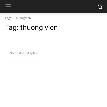
Tags
Thuong vien
Tag:
thuong vien
No posts to display