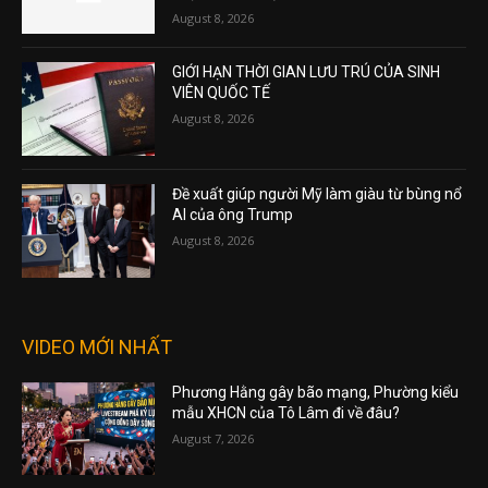
August 8, 2026
GIỚI HẠN THỜI GIAN LƯU TRÚ CỦA SINH
VIÊN QUỐC TẾ
August 8, 2026
Đề xuất giúp người Mỹ làm giàu từ bùng nổ
AI của ông Trump
August 8, 2026
VIDEO MỚI NHẤT
Phương Hằng gây bão mạng, Phường kiểu
mẫu XHCN của Tô Lâm đi về đâu?
August 7, 2026