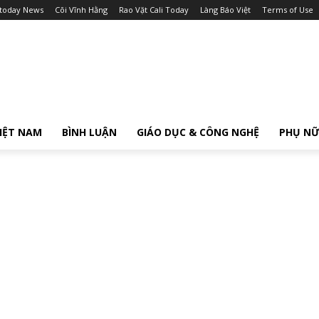
itoday News
Cõi Vĩnh Hằng
Rao Vặt Cali Today
Làng Báo Việt
Terms of Use
IỆT NAM
BÌNH LUẬN
GIÁO DỤC & CÔNG NGHỆ
PHỤ N