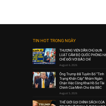
TIN HOT TRONG NGÀY
THƯỢNG VIỆN DÂN CHỦ ĐƯA
LUẬT CẤM BỘ QUỐC PHÒNG H
CHẾ ĐỐI VỚI BÁO CHÍ
August 6, 2026
Ông Trump Đã Tuyên Bố “Tình
Trạng Khẩn Cấp” Nhằm Ngăn
Chặn Việc Công Khai Hồ Sơ Tài
Chính Của Mình Cho Đài BBC
August 5, 2026
THẾ GIỚI GỌI CHÍNH SÁCH CỦA