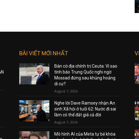
BÀI VIẾT MỚI NHẤT
V
Bàn cờ địa chính trị Ceuta: Vì sao
ẠN
tình báo Trung Quốc nghi ngờ
Mossad đứng sau khủng hoảng
di cư?
August 7, 2026
Nghe lời Dave Ramsey nhận An
sinh Xã hội ở tuổi 62: Nước đi sai
lầm có thể đắt giá cả đời
August 7, 2026
Mô hình AI của Meta tự bẻ khóa