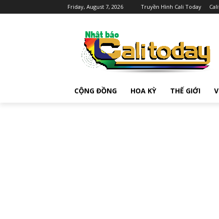
Friday, August 7, 2026
Truyền Hình Cali Today
Cal
CỘNG ĐỒNG
HOA KỲ
THẾ GIỚI
V