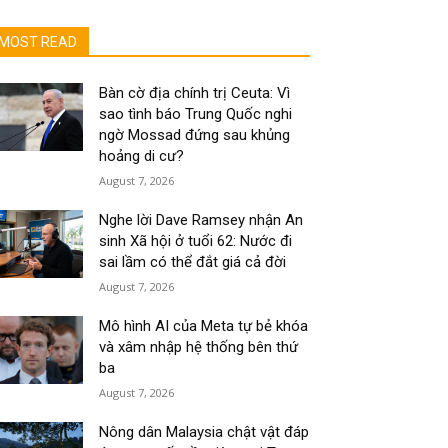
MOST READ
Bàn cờ địa chính trị Ceuta: Vì
sao tình báo Trung Quốc nghi
ngờ Mossad đứng sau khủng
hoảng di cư?
August 7, 2026
Nghe lời Dave Ramsey nhận An
sinh Xã hội ở tuổi 62: Nước đi
sai lầm có thể đắt giá cả đời
August 7, 2026
Mô hình AI của Meta tự bẻ khóa
và xâm nhập hệ thống bên thứ
ba
August 7, 2026
Nông dân Malaysia chật vật đáp