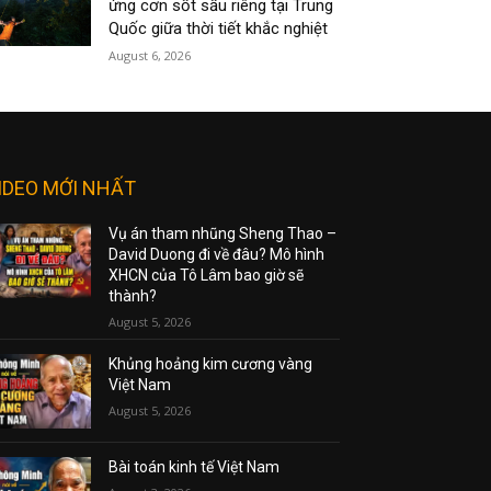
ứng cơn sốt sầu riêng tại Trung
Quốc giữa thời tiết khắc nghiệt
August 6, 2026
IDEO MỚI NHẤT
Vụ án tham nhũng Sheng Thao –
David Duong đi về đâu? Mô hình
XHCN của Tô Lâm bao giờ sẽ
thành?
August 5, 2026
Khủng hoảng kim cương vàng
Việt Nam
August 5, 2026
Bài toán kinh tế Việt Nam