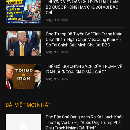
THƯỢNG VIỆN DÂN CHỦ ĐƯA LUẬT CẤM
BỘ QUỐC PHÒNG HẠN CHẾ ĐỐI VỚI BÁO
CHÍ
August 6, 2026
Ông Trump Đã Tuyên Bố “Tình Trạng Khẩn
Cấp” Nhằm Ngăn Chặn Việc Công Khai Hồ
Sơ Tài Chính Của Mình Cho Đài BBC
August 5, 2026
THẾ GIỚI GỌI CHÍNH SÁCH CỦA TRUMP VỀ
IRAN LÀ “NGOẠI GIAO MẪU GIÁO”
August 5, 2026
BÀI VIẾT MỚI NHẤT
Phe Dân Chủ Đang Vạch Ra Kế Hoạch Khác
Thường Với Cơ Hội “Buộc Ông Trump Phải
Chịu Trách Nhiệm Giải Trình”.