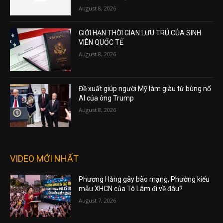
August 8, 2026
GIỚI HẠN THỜI GIAN LƯU TRÚ CỦA SINH
VIÊN QUỐC TẾ
August 8, 2026
Đề xuất giúp người Mỹ làm giàu từ bùng nổ
AI của ông Trump
August 8, 2026
VIDEO MỚI NHẤT
Phương Hằng gây bão mạng, Phường kiểu
mẫu XHCN của Tô Lâm đi về đâu?
August 7, 2026