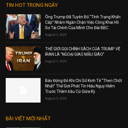
TIN HOT TRONG NGÀY
Ông Trump Đã Tuyên Bố “Tình Trạng Khẩn
Cấp” Nhằm Ngăn Chặn Việc Công Khai Hồ
Sơ Tài Chính Của Mình Cho Đài BBC
August 5, 2026
THẾ GIỚI GỌI CHÍNH SÁCH CỦA TRUMP VỀ
IRAN LÀ “NGOẠI GIAO MẪU GIÁO”
August 5, 2026
Báo Động Đỏ Khi Chỉ Số Kinh Tế “Then Chốt
Nhất” Thế Giới Phát Tín Hiệu Nguy Hiểm
Trước Thềm bầu Cử Giữa Kỳ
August 5, 2026
BÀI VIẾT MỚI NHẤT