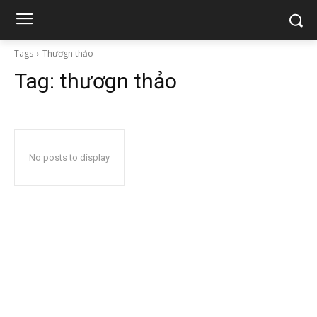
Tags
Thươgn thảo
Tag:
thươgn thảo
No posts to display