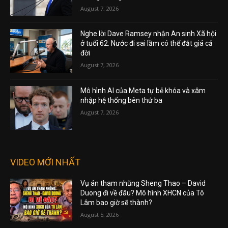
August 7, 2026
Nghe lời Dave Ramsey nhận An sinh Xã hội
ở tuổi 62: Nước đi sai lầm có thể đắt giá cả
đời
August 7, 2026
Mô hình AI của Meta tự bẻ khóa và xâm
nhập hệ thống bên thứ ba
August 7, 2026
VIDEO MỚI NHẤT
Vụ án tham nhũng Sheng Thao – David
Duong đi về đâu? Mô hình XHCN của Tô
Lâm bao giờ sẽ thành?
August 5, 2026