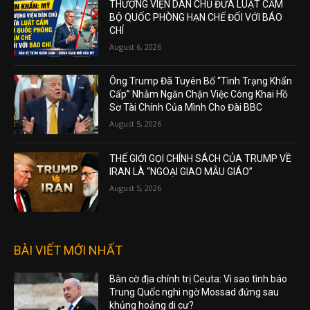
THƯỢNG VIỆN DÂN CHỦ ĐƯA LUẬT CẤM
BỘ QUỐC PHÒNG HẠN CHẾ ĐỐI VỚI BÁO
CHÍ
August 6, 2026
Ông Trump Đã Tuyên Bố “Tình Trạng Khẩn
Cấp” Nhằm Ngăn Chặn Việc Công Khai Hồ
Sơ Tài Chính Của Mình Cho Đài BBC
August 5, 2026
THẾ GIỚI GỌI CHÍNH SÁCH CỦA TRUMP VỀ
IRAN LÀ “NGOẠI GIAO MẪU GIÁO”
August 5, 2026
BÀI VIẾT MỚI NHẤT
Bàn cờ địa chính trị Ceuta: Vì sao tình báo
Trung Quốc nghi ngờ Mossad đứng sau
khủng hoảng di cư?