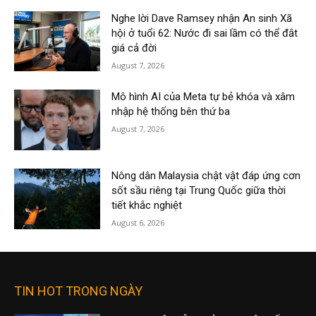
Nghe lời Dave Ramsey nhận An sinh Xã
hội ở tuổi 62: Nước đi sai lầm có thể đắt
giá cả đời
August 7, 2026
Mô hình AI của Meta tự bẻ khóa và xâm
nhập hệ thống bên thứ ba
August 7, 2026
Nông dân Malaysia chật vật đáp ứng cơn
sốt sầu riêng tại Trung Quốc giữa thời
tiết khắc nghiệt
August 6, 2026
TIN HOT TRONG NGÀY