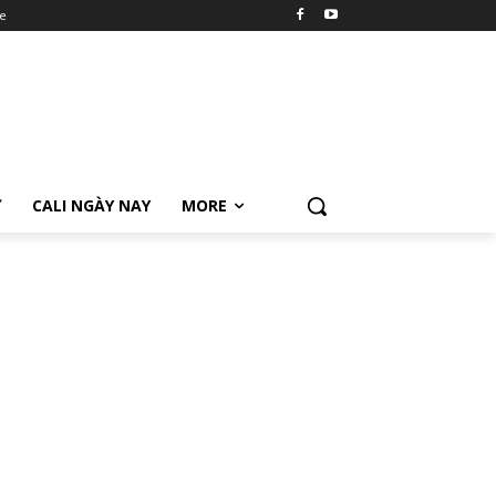
e
Ữ
CALI NGÀY NAY
MORE