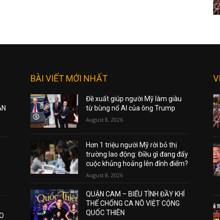
BÀI VIẾT MỚI NHẤT
V
Đề xuất giúp người Mỹ làm giàu
ẠN
từ bùng nổ AI của ông Trump
August 8, 2026
Hơn 1 triệu người Mỹ rời bỏ thị
trường lao động: Điều gì đang đẩy
cuộc khủng hoảng lên đỉnh điểm?
August 8, 2026
QUẬN CAM – BIỂU TÌNH ĐẦY KHÍ
THẾ CHỐNG CA NÔ VIỆT CỘNG
QUỐC THIÊN
AO