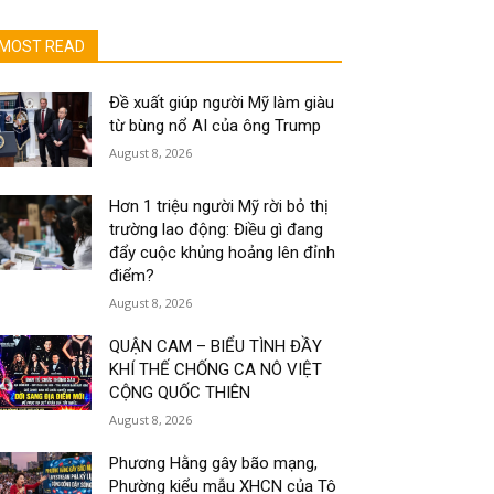
MOST READ
Đề xuất giúp người Mỹ làm giàu
từ bùng nổ AI của ông Trump
August 8, 2026
Hơn 1 triệu người Mỹ rời bỏ thị
trường lao động: Điều gì đang
đẩy cuộc khủng hoảng lên đỉnh
điểm?
August 8, 2026
QUẬN CAM – BIỂU TÌNH ĐẦY
KHÍ THẾ CHỐNG CA NÔ VIỆT
CỘNG QUỐC THIÊN
August 8, 2026
Phương Hằng gây bão mạng,
Phường kiểu mẫu XHCN của Tô