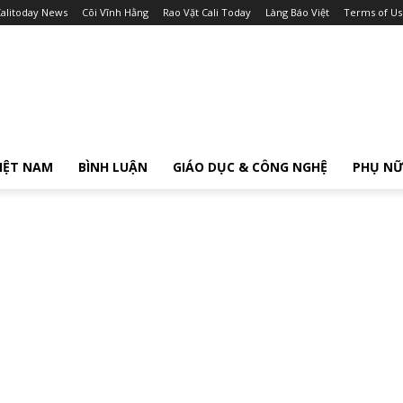
alitoday News
Cõi Vĩnh Hằng
Rao Vặt Cali Today
Làng Báo Việt
Terms of Us
IỆT NAM
BÌNH LUẬN
GIÁO DỤC & CÔNG NGHỆ
PHỤ N