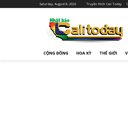
Saturday, August 8, 2026
Truyền Hình Cali Today
C
CỘNG ĐỒNG
HOA KỲ
THẾ GIỚI
V