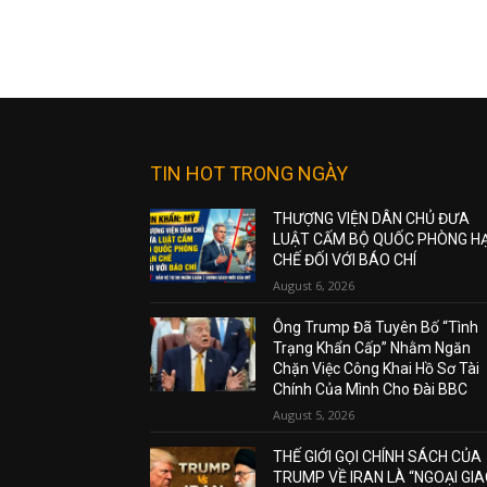
TIN HOT TRONG NGÀY
THƯỢNG VIỆN DÂN CHỦ ĐƯA
LUẬT CẤM BỘ QUỐC PHÒNG H
CHẾ ĐỐI VỚI BÁO CHÍ
August 6, 2026
Ông Trump Đã Tuyên Bố “Tình
Trạng Khẩn Cấp” Nhằm Ngăn
Chặn Việc Công Khai Hồ Sơ Tài
Chính Của Mình Cho Đài BBC
August 5, 2026
THẾ GIỚI GỌI CHÍNH SÁCH CỦA
TRUMP VỀ IRAN LÀ “NGOẠI GI