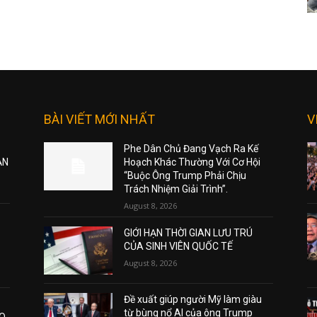
BÀI VIẾT MỚI NHẤT
V
Phe Dân Chủ Đang Vạch Ra Kế
ẠN
Hoạch Khác Thường Với Cơ Hội
“Buộc Ông Trump Phải Chịu
Trách Nhiệm Giải Trình”.
August 8, 2026
GIỚI HẠN THỜI GIAN LƯU TRÚ
CỦA SINH VIÊN QUỐC TẾ
August 8, 2026
Đề xuất giúp người Mỹ làm giàu
từ bùng nổ AI của ông Trump