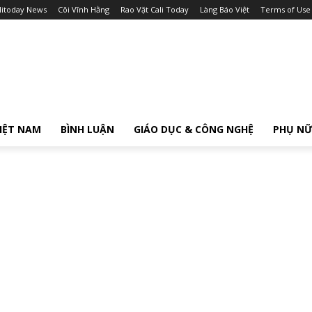
litoday News
Cõi Vĩnh Hằng
Rao Vặt Cali Today
Làng Báo Việt
Terms of Use
IỆT NAM
BÌNH LUẬN
GIÁO DỤC & CÔNG NGHỆ
PHỤ N