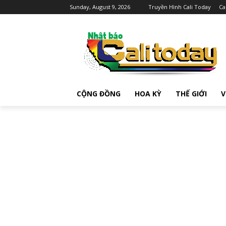
Sunday, August 9, 2026
Truyền Hình Cali Today
Ca
CỘNG ĐỒNG
HOA KỲ
THẾ GIỚI
V