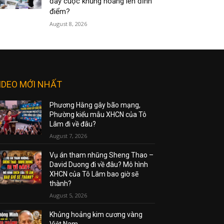
đẩy cuộc khủng hoảng lên đỉnh
điểm?
August 8, 2026
IDEO MỚI NHẤT
Phương Hằng gây bão mạng,
Phường kiểu mẫu XHCN của Tô
Lâm đi về đâu?
August 7, 2026
Vụ án tham nhũng Sheng Thao –
David Duong đi về đâu? Mô hình
XHCN của Tô Lâm bao giờ sẽ
thành?
August 5, 2026
Khủng hoảng kim cương vàng