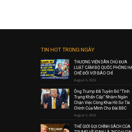
TIN HOT TRONG NGÀY
THƯỢNG VIỆN DÂN CHỦ ĐƯA
LUẬT CẤM BỘ QUỐC PHÒNG H
CHẾ ĐỐI VỚI BÁO CHÍ
August 6, 2026
Ông Trump Đã Tuyên Bố “Tình
Trạng Khẩn Cấp” Nhằm Ngăn
Chặn Việc Công Khai Hồ Sơ Tài
Chính Của Mình Cho Đài BBC
August 5, 2026
THẾ GIỚI GỌI CHÍNH SÁCH CỦA