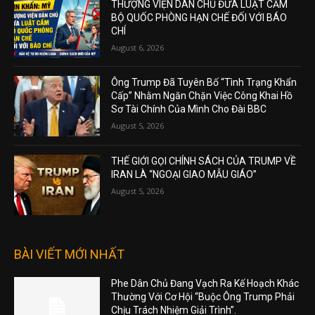
THƯỢNG VIỆN DÂN CHỦ ĐƯA LUẬT CẤM
BỘ QUỐC PHÒNG HẠN CHẾ ĐỐI VỚI BÁO
CHÍ
August 6, 2026
Ông Trump Đã Tuyên Bố “Tình Trạng Khẩn
Cấp” Nhằm Ngăn Chặn Việc Công Khai Hồ
Sơ Tài Chính Của Mình Cho Đài BBC
August 5, 2026
THẾ GIỚI GỌI CHÍNH SÁCH CỦA TRUMP VỀ
IRAN LÀ “NGOẠI GIAO MẪU GIÁO”
August 5, 2026
BÀI VIẾT MỚI NHẤT
Phe Dân Chủ Đang Vạch Ra Kế Hoạch Khác
Thường Với Cơ Hội “Buộc Ông Trump Phải
Chịu Trách Nhiệm Giải Trình”.