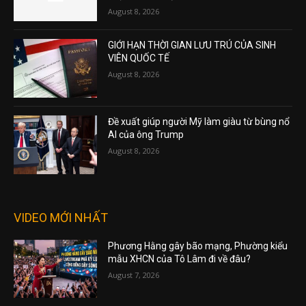
August 8, 2026
GIỚI HẠN THỜI GIAN LƯU TRÚ CỦA SINH
VIÊN QUỐC TẾ
August 8, 2026
Đề xuất giúp người Mỹ làm giàu từ bùng nổ
AI của ông Trump
August 8, 2026
VIDEO MỚI NHẤT
Phương Hằng gây bão mạng, Phường kiểu
mẫu XHCN của Tô Lâm đi về đâu?
August 7, 2026