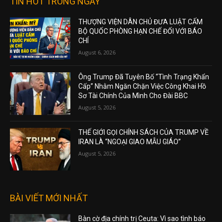
TIN HOT TRONG NGÀY
THƯỢNG VIỆN DÂN CHỦ ĐƯA LUẬT CẤM
BỘ QUỐC PHÒNG HẠN CHẾ ĐỐI VỚI BÁO
CHÍ
August 6, 2026
Ông Trump Đã Tuyên Bố “Tình Trạng Khẩn
Cấp” Nhằm Ngăn Chặn Việc Công Khai Hồ
Sơ Tài Chính Của Mình Cho Đài BBC
August 5, 2026
THẾ GIỚI GỌI CHÍNH SÁCH CỦA TRUMP VỀ
IRAN LÀ “NGOẠI GIAO MẪU GIÁO”
August 5, 2026
BÀI VIẾT MỚI NHẤT
Bàn cờ địa chính trị Ceuta: Vì sao tình báo