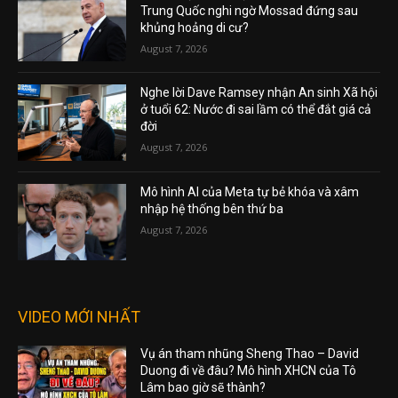
Trung Quốc nghi ngờ Mossad đứng sau
khủng hoảng di cư?
August 7, 2026
Nghe lời Dave Ramsey nhận An sinh Xã hội
ở tuổi 62: Nước đi sai lầm có thể đắt giá cả
đời
August 7, 2026
Mô hình AI của Meta tự bẻ khóa và xâm
nhập hệ thống bên thứ ba
August 7, 2026
VIDEO MỚI NHẤT
Vụ án tham nhũng Sheng Thao – David
Duong đi về đâu? Mô hình XHCN của Tô
Lâm bao giờ sẽ thành?