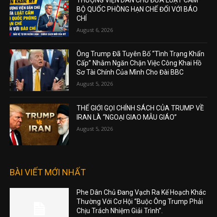
BỘ QUỐC PHÒNG HẠN CHẾ ĐỐI VỚI BÁO
CHÍ
August 6, 2026
Ông Trump Đã Tuyên Bố “Tình Trạng Khẩn
Cấp” Nhằm Ngăn Chặn Việc Công Khai Hồ
Sơ Tài Chính Của Mình Cho Đài BBC
August 5, 2026
THẾ GIỚI GỌI CHÍNH SÁCH CỦA TRUMP VỀ
IRAN LÀ “NGOẠI GIAO MẪU GIÁO”
August 5, 2026
BÀI VIẾT MỚI NHẤT
Phe Dân Chủ Đang Vạch Ra Kế Hoạch Khác
Thường Với Cơ Hội “Buộc Ông Trump Phải
Chịu Trách Nhiệm Giải Trình”.