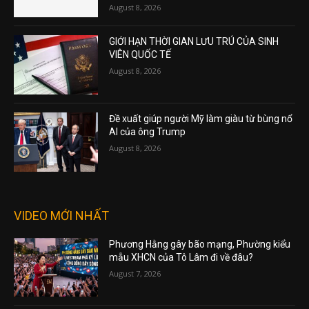
August 8, 2026
GIỚI HẠN THỜI GIAN LƯU TRÚ CỦA SINH
VIÊN QUỐC TẾ
August 8, 2026
Đề xuất giúp người Mỹ làm giàu từ bùng nổ
AI của ông Trump
August 8, 2026
VIDEO MỚI NHẤT
Phương Hằng gây bão mạng, Phường kiểu
mẫu XHCN của Tô Lâm đi về đâu?
August 7, 2026