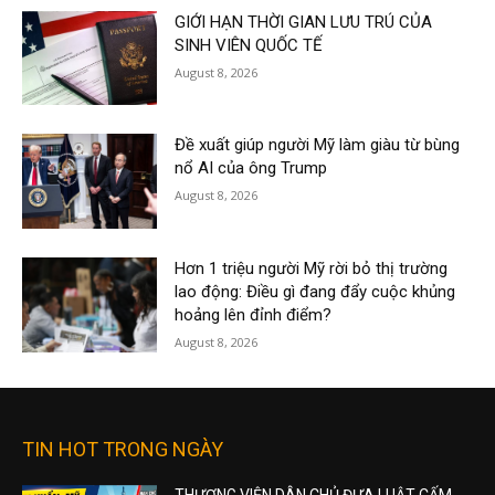
GIỚI HẠN THỜI GIAN LƯU TRÚ CỦA
SINH VIÊN QUỐC TẾ
August 8, 2026
Đề xuất giúp người Mỹ làm giàu từ bùng
nổ AI của ông Trump
August 8, 2026
Hơn 1 triệu người Mỹ rời bỏ thị trường
lao động: Điều gì đang đẩy cuộc khủng
hoảng lên đỉnh điểm?
August 8, 2026
TIN HOT TRONG NGÀY
THƯỢNG VIỆN DÂN CHỦ ĐƯA LUẬT CẤM