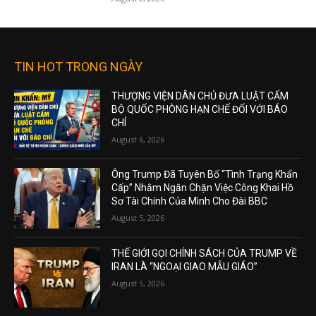
TIN HOT TRONG NGÀY
THƯỢNG VIỆN DÂN CHỦ ĐƯA LUẬT CẤM
BỘ QUỐC PHÒNG HẠN CHẾ ĐỐI VỚI BÁO
CHÍ
August 6, 2026
Ông Trump Đã Tuyên Bố “Tình Trạng Khẩn
Cấp” Nhằm Ngăn Chặn Việc Công Khai Hồ
Sơ Tài Chính Của Mình Cho Đài BBC
August 5, 2026
THẾ GIỚI GỌI CHÍNH SÁCH CỦA TRUMP VỀ
IRAN LÀ “NGOẠI GIAO MẪU GIÁO”
August 5, 2026