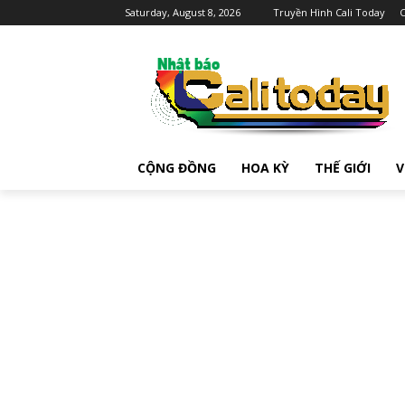
Saturday, August 8, 2026
Truyền Hình Cali Today
C
CỘNG ĐỒNG
HOA KỲ
THẾ GIỚI
V