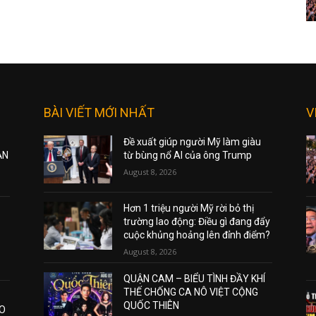
BÀI VIẾT MỚI NHẤT
V
Đề xuất giúp người Mỹ làm giàu
ẠN
từ bùng nổ AI của ông Trump
August 8, 2026
Hơn 1 triệu người Mỹ rời bỏ thị
trường lao động: Điều gì đang đẩy
cuộc khủng hoảng lên đỉnh điểm?
August 8, 2026
QUẬN CAM – BIỂU TÌNH ĐẦY KHÍ
THẾ CHỐNG CA NÔ VIỆT CỘNG
QUỐC THIÊN
AO