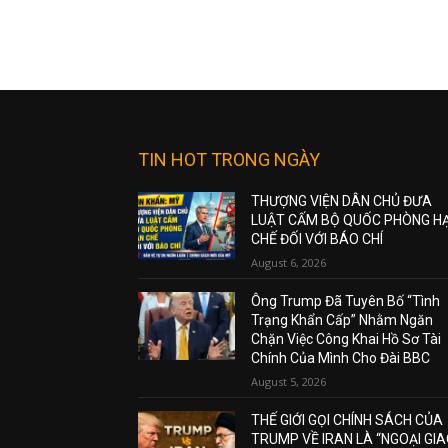
TIN HOT TRONG NGÀY
THƯỢNG VIỆN DÂN CHỦ ĐƯA
LUẬT CẤM BỘ QUỐC PHÒNG H
CHẾ ĐỐI VỚI BÁO CHÍ
August 6, 2026
Ông Trump Đã Tuyên Bố “Tình
Trạng Khẩn Cấp” Nhằm Ngăn
Chặn Việc Công Khai Hồ Sơ Tài
Chính Của Mình Cho Đài BBC
August 5, 2026
THẾ GIỚI GỌI CHÍNH SÁCH CỦA
TRUMP VỀ IRAN LÀ “NGOẠI GI