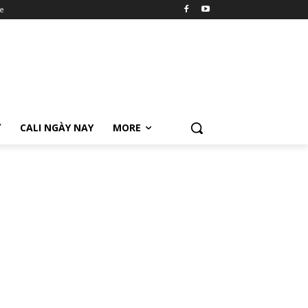
e
Ữ
CALI NGÀY NAY
MORE