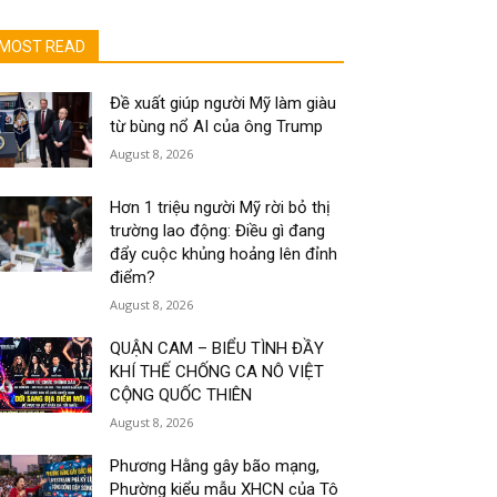
MOST READ
Đề xuất giúp người Mỹ làm giàu
từ bùng nổ AI của ông Trump
August 8, 2026
Hơn 1 triệu người Mỹ rời bỏ thị
trường lao động: Điều gì đang
đẩy cuộc khủng hoảng lên đỉnh
điểm?
August 8, 2026
QUẬN CAM – BIỂU TÌNH ĐẦY
KHÍ THẾ CHỐNG CA NÔ VIỆT
CỘNG QUỐC THIÊN
August 8, 2026
Phương Hằng gây bão mạng,
Phường kiểu mẫu XHCN của Tô