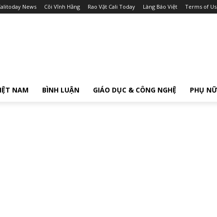
alitoday News
Cõi Vĩnh Hằng
Rao Vặt Cali Today
Làng Báo Việt
Terms of Us
IỆT NAM
BÌNH LUẬN
GIÁO DỤC & CÔNG NGHỆ
PHỤ N