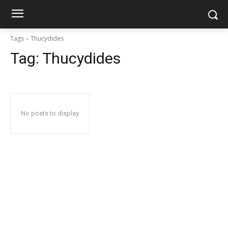
Tags
Thucydides
Tag:
Thucydides
No posts to display