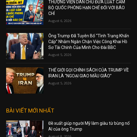
THƯỢNG VIỆN DÂN CHỦ ĐƯA LUẬT CẤM
BỘ QUỐC PHÒNG HẠN CHẾ ĐỐI VỚI BÁO
CHÍ
August 6, 2026
Ông Trump Đã Tuyên Bố “Tình Trạng Khẩn
Cấp” Nhằm Ngăn Chặn Việc Công Khai Hồ
Sơ Tài Chính Của Mình Cho Đài BBC
August 5, 2026
THẾ GIỚI GỌI CHÍNH SÁCH CỦA TRUMP VỀ
IRAN LÀ “NGOẠI GIAO MẪU GIÁO”
August 5, 2026
BÀI VIẾT MỚI NHẤT
Đề xuất giúp người Mỹ làm giàu từ bùng nổ
AI của ông Trump
August 8, 2026