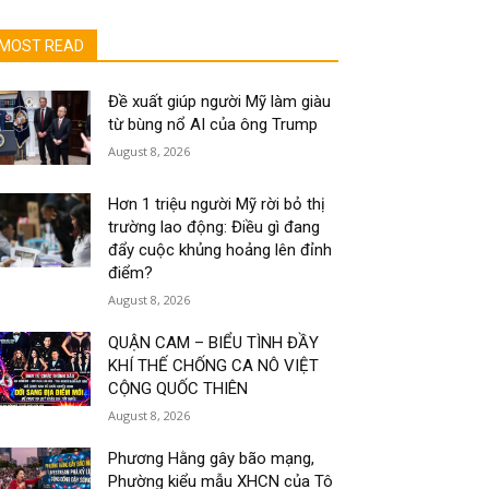
MOST READ
Đề xuất giúp người Mỹ làm giàu
từ bùng nổ AI của ông Trump
August 8, 2026
Hơn 1 triệu người Mỹ rời bỏ thị
trường lao động: Điều gì đang
đẩy cuộc khủng hoảng lên đỉnh
điểm?
August 8, 2026
QUẬN CAM – BIỂU TÌNH ĐẦY
KHÍ THẾ CHỐNG CA NÔ VIỆT
CỘNG QUỐC THIÊN
August 8, 2026
Phương Hằng gây bão mạng,
Phường kiểu mẫu XHCN của Tô