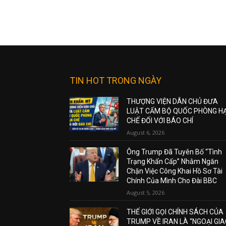
TIN HOT TRONG NGÀY
THƯỢNG VIỆN DÂN CHỦ ĐƯA
LUẬT CẤM BỘ QUỐC PHÒNG H
CHẾ ĐỐI VỚI BÁO CHÍ
August 6, 2026
Ông Trump Đã Tuyên Bố “Tình
Trạng Khẩn Cấp” Nhằm Ngăn
Chặn Việc Công Khai Hồ Sơ Tài
Chính Của Mình Cho Đài BBC
August 5, 2026
THẾ GIỚI GỌI CHÍNH SÁCH CỦA
TRUMP VỀ IRAN LÀ “NGOẠI GI