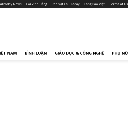
alitoday News
Cõi Vĩnh Hằng
Rao Vặt Cali Today
Làng Báo Việt
Terms of Us
IỆT NAM
BÌNH LUẬN
GIÁO DỤC & CÔNG NGHỆ
PHỤ N