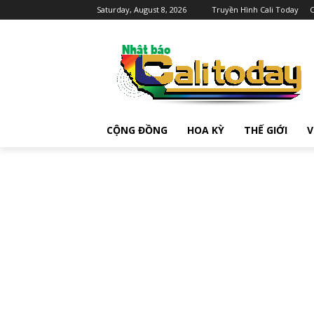
Saturday, August 8, 2026
Truyền Hình Cali Today
C
CỘNG ĐỒNG
HOA KỲ
THẾ GIỚI
V