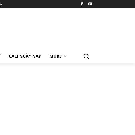
e
Ữ
CALI NGÀY NAY
MORE