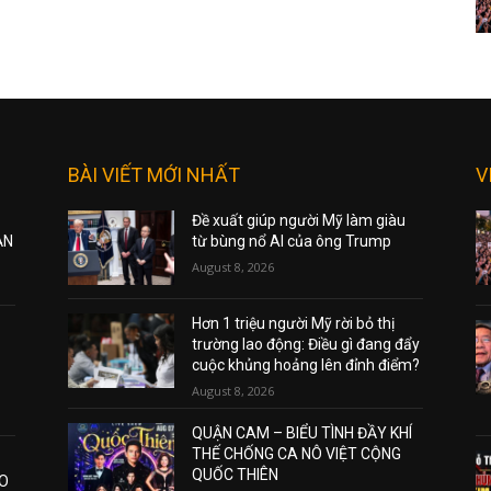
BÀI VIẾT MỚI NHẤT
V
Đề xuất giúp người Mỹ làm giàu
ẠN
từ bùng nổ AI của ông Trump
August 8, 2026
Hơn 1 triệu người Mỹ rời bỏ thị
trường lao động: Điều gì đang đẩy
cuộc khủng hoảng lên đỉnh điểm?
August 8, 2026
QUẬN CAM – BIỂU TÌNH ĐẦY KHÍ
THẾ CHỐNG CA NÔ VIỆT CỘNG
QUỐC THIÊN
AO