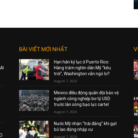
BÀI VIẾT MỚI NHẤT
V
Hạn hán kỷ lục ở Puerto Rico:
ẠN
Hàng trăm nghìn dân Mỹ “kêu
trời”, Washington vẫn ngó lơ?
August 7, 2026
Mexico điều động quân đội bảo vệ
ngành công nghiệp bơ tỷ USD
trước làn sóng bạo lực cartel
August 7, 2026
Nước Mỹ nhận “trái đắng” khi gạt
bỏ lao động nhập cư
AO
August 7, 2026