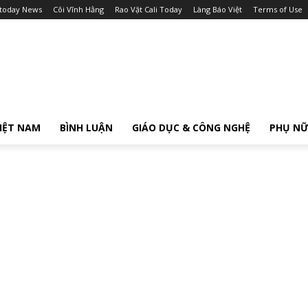
itoday News
Cõi Vĩnh Hằng
Rao Vặt Cali Today
Làng Báo Việt
Terms of Use
IỆT NAM
BÌNH LUẬN
GIÁO DỤC & CÔNG NGHỆ
PHỤ N