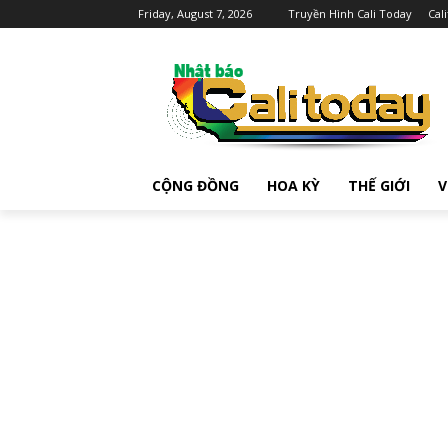
Friday, August 7, 2026
Truyền Hình Cali Today
Cal
CỘNG ĐỒNG
HOA KỲ
THẾ GIỚI
V