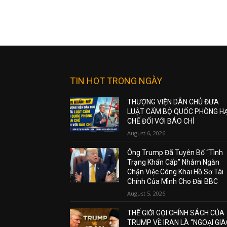
TIN HOT TRONG NGÀY
THƯỢNG VIỆN DÂN CHỦ ĐƯA
LUẬT CẤM BỘ QUỐC PHÒNG H
CHẾ ĐỐI VỚI BÁO CHÍ
August 6, 2026
Ông Trump Đã Tuyên Bố “Tình
Trạng Khẩn Cấp” Nhằm Ngăn
Chặn Việc Công Khai Hồ Sơ Tài
Chính Của Mình Cho Đài BBC
August 5, 2026
THẾ GIỚI GỌI CHÍNH SÁCH CỦA
TRUMP VỀ IRAN LÀ “NGOẠI GI