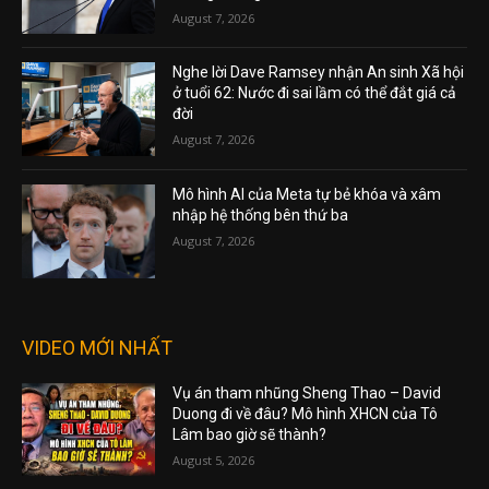
August 7, 2026
Nghe lời Dave Ramsey nhận An sinh Xã hội
ở tuổi 62: Nước đi sai lầm có thể đắt giá cả
đời
August 7, 2026
Mô hình AI của Meta tự bẻ khóa và xâm
nhập hệ thống bên thứ ba
August 7, 2026
VIDEO MỚI NHẤT
Vụ án tham nhũng Sheng Thao – David
Duong đi về đâu? Mô hình XHCN của Tô
Lâm bao giờ sẽ thành?
August 5, 2026