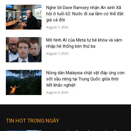
Nghe lời Dave Ramsey nhận An sinh Xã
hội ở tuổi 62: Nước đi sai lầm có thể đắt
giá cả đời
August 7, 2026
Mô hình AI của Meta tự bẻ khóa và xâm
nhập hệ thống bên thứ ba
August 7, 2026
Nông dân Malaysia chật vật đáp ứng cơn
sốt sầu riêng tại Trung Quốc giữa thời
tiết khắc nghiệt
August 6, 2026
TIN HOT TRONG NGÀY