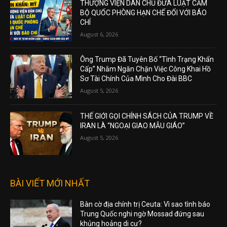
THƯỢNG VIỆN DÂN CHỦ ĐƯA LUẬT CẤM
BỘ QUỐC PHÒNG HẠN CHẾ ĐỐI VỚI BÁO
CHÍ
August 6, 2026
Ông Trump Đã Tuyên Bố “Tình Trạng Khẩn
Cấp” Nhằm Ngăn Chặn Việc Công Khai Hồ
Sơ Tài Chính Của Mình Cho Đài BBC
August 5, 2026
THẾ GIỚI GỌI CHÍNH SÁCH CỦA TRUMP VỀ
IRAN LÀ “NGOẠI GIAO MẪU GIÁO”
August 5, 2026
BÀI VIẾT MỚI NHẤT
Bàn cờ địa chính trị Ceuta: Vì sao tình báo
Trung Quốc nghi ngờ Mossad đứng sau
khủng hoảng di cư?