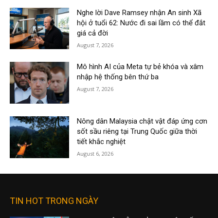
Nghe lời Dave Ramsey nhận An sinh Xã
hội ở tuổi 62: Nước đi sai lầm có thể đắt
giá cả đời
August 7, 2026
Mô hình AI của Meta tự bẻ khóa và xâm
nhập hệ thống bên thứ ba
August 7, 2026
Nông dân Malaysia chật vật đáp ứng cơn
sốt sầu riêng tại Trung Quốc giữa thời
tiết khắc nghiệt
August 6, 2026
TIN HOT TRONG NGÀY