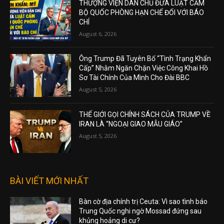
THƯỢNG VIỆN DÂN CHỦ ĐƯA LUẬT CẤM
BỘ QUỐC PHÒNG HẠN CHẾ ĐỐI VỚI BÁO
CHÍ
August 6, 2026
Ông Trump Đã Tuyên Bố “Tình Trạng Khẩn
Cấp” Nhằm Ngăn Chặn Việc Công Khai Hồ
Sơ Tài Chính Của Mình Cho Đài BBC
August 5, 2026
THẾ GIỚI GỌI CHÍNH SÁCH CỦA TRUMP VỀ
IRAN LÀ “NGOẠI GIAO MẪU GIÁO”
August 5, 2026
BÀI VIẾT MỚI NHẤT
Bàn cờ địa chính trị Ceuta: Vì sao tình báo
Trung Quốc nghi ngờ Mossad đứng sau
khủng hoảng di cư?