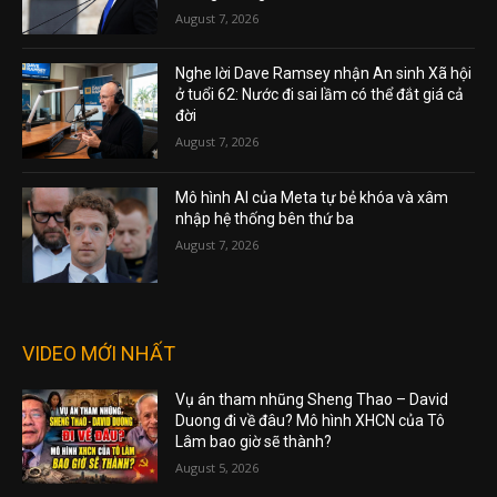
August 7, 2026
Nghe lời Dave Ramsey nhận An sinh Xã hội
ở tuổi 62: Nước đi sai lầm có thể đắt giá cả
đời
August 7, 2026
Mô hình AI của Meta tự bẻ khóa và xâm
nhập hệ thống bên thứ ba
August 7, 2026
VIDEO MỚI NHẤT
Vụ án tham nhũng Sheng Thao – David
Duong đi về đâu? Mô hình XHCN của Tô
Lâm bao giờ sẽ thành?
August 5, 2026