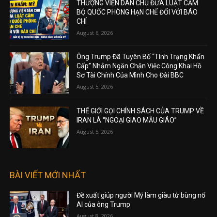
THƯỢNG VIỆN DÂN CHỦ ĐƯA LUẬT CẤM
BỘ QUỐC PHÒNG HẠN CHẾ ĐỐI VỚI BÁO
CHÍ
August 6, 2026
Ông Trump Đã Tuyên Bố “Tình Trạng Khẩn
Cấp” Nhằm Ngăn Chặn Việc Công Khai Hồ
Sơ Tài Chính Của Mình Cho Đài BBC
August 5, 2026
THẾ GIỚI GỌI CHÍNH SÁCH CỦA TRUMP VỀ
IRAN LÀ “NGOẠI GIAO MẪU GIÁO”
August 5, 2026
BÀI VIẾT MỚI NHẤT
Đề xuất giúp người Mỹ làm giàu từ bùng nổ
AI của ông Trump
August 8, 2026