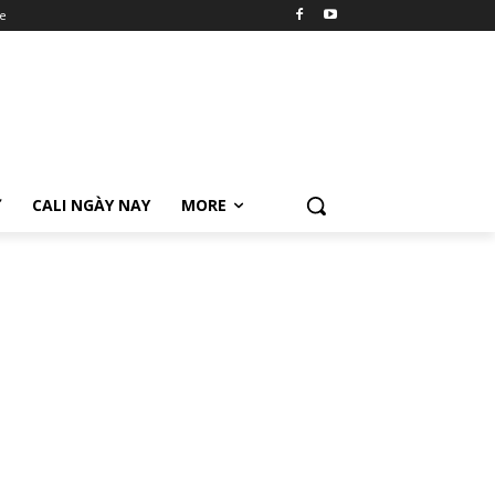
e
Ữ
CALI NGÀY NAY
MORE