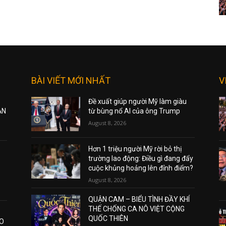
BÀI VIẾT MỚI NHẤT
V
Đề xuất giúp người Mỹ làm giàu
ẠN
từ bùng nổ AI của ông Trump
August 8, 2026
Hơn 1 triệu người Mỹ rời bỏ thị
trường lao động: Điều gì đang đẩy
cuộc khủng hoảng lên đỉnh điểm?
August 8, 2026
QUẬN CAM – BIỂU TÌNH ĐẦY KHÍ
THẾ CHỐNG CA NÔ VIỆT CỘNG
QUỐC THIÊN
AO