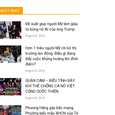
MOST READ
Đề xuất giúp người Mỹ làm giàu
từ bùng nổ AI của ông Trump
August 8, 2026
Hơn 1 triệu người Mỹ rời bỏ thị
trường lao động: Điều gì đang
đẩy cuộc khủng hoảng lên đỉnh
điểm?
August 8, 2026
QUẬN CAM – BIỂU TÌNH ĐẦY
KHÍ THẾ CHỐNG CA NÔ VIỆT
CỘNG QUỐC THIÊN
August 8, 2026
Phương Hằng gây bão mạng,
Phường kiểu mẫu XHCN của Tô