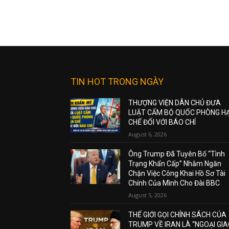
TIN HOT TRONG NGÀY
THƯỢNG VIỆN DÂN CHỦ ĐƯA
LUẬT CẤM BỘ QUỐC PHÒNG H
CHẾ ĐỐI VỚI BÁO CHÍ
August 6, 2026
Ông Trump Đã Tuyên Bố “Tình
Trạng Khẩn Cấp” Nhằm Ngăn
Chặn Việc Công Khai Hồ Sơ Tài
Chính Của Mình Cho Đài BBC
August 5, 2026
THẾ GIỚI GỌI CHÍNH SÁCH CỦA
TRUMP VỀ IRAN LÀ “NGOẠI GI