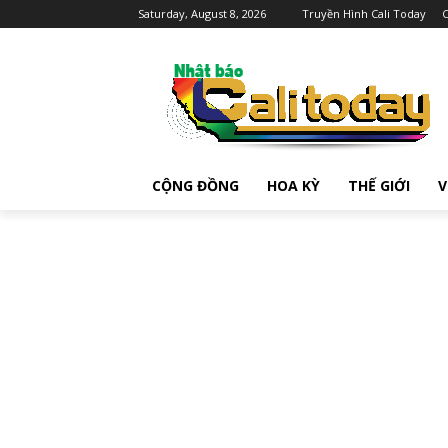
Saturday, August 8, 2026
Truyền Hình Cali Today
C
CỘNG ĐỒNG
HOA KỲ
THẾ GIỚI
V