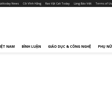
alitoday News
Cõi Vĩnh Hằng
Rao Vặt Cali Today
Làng Báo Việt
Terms of Us
IỆT NAM
BÌNH LUẬN
GIÁO DỤC & CÔNG NGHỆ
PHỤ N