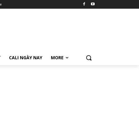
e
Ữ
CALI NGÀY NAY
MORE