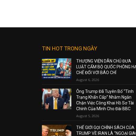
TIN HOT TRONG NGÀY
THƯỢNG VIỆN DÂN CHỦ ĐƯA
LUẬT CẤM BỘ QUỐC PHÒNG H
CHẾ ĐỐI VỚI BÁO CHÍ
August 6, 2026
Ông Trump Đã Tuyên Bố “Tình
Trạng Khẩn Cấp” Nhằm Ngăn
Chặn Việc Công Khai Hồ Sơ Tài
Chính Của Mình Cho Đài BBC
August 5, 2026
THẾ GIỚI GỌI CHÍNH SÁCH CỦA
TRUMP VỀ IRAN LÀ “NGOẠI GI