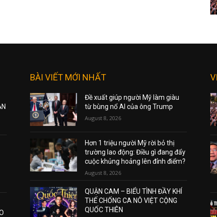
BÀI VIẾT MỚI NHẤT
V
Đề xuất giúp người Mỹ làm giàu
ẠN
từ bùng nổ AI của ông Trump
August 8, 2026
Hơn 1 triệu người Mỹ rời bỏ thị
trường lao động: Điều gì đang đẩy
cuộc khủng hoảng lên đỉnh điểm?
August 8, 2026
QUẬN CAM – BIỂU TÌNH ĐẦY KHÍ
THẾ CHỐNG CA NÔ VIỆT CỘNG
QUỐC THIÊN
AO