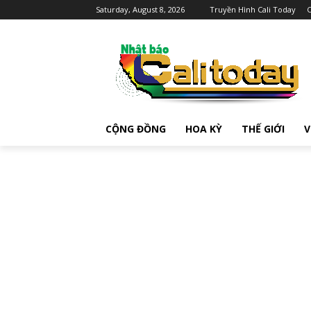
Saturday, August 8, 2026
Truyền Hình Cali Today
C
CỘNG ĐỒNG
HOA KỲ
THẾ GIỚI
V