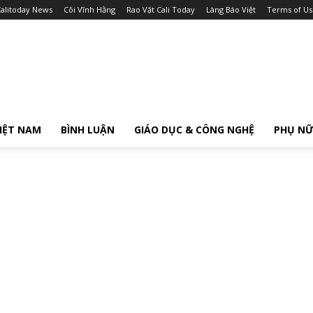
alitoday News
Cõi Vĩnh Hằng
Rao Vặt Cali Today
Làng Báo Việt
Terms of Us
IỆT NAM
BÌNH LUẬN
GIÁO DỤC & CÔNG NGHỆ
PHỤ N