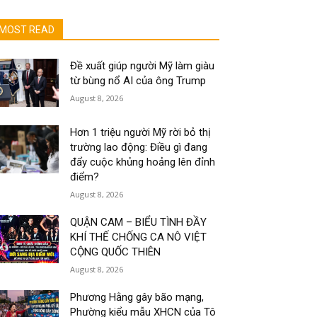
MOST READ
Đề xuất giúp người Mỹ làm giàu
từ bùng nổ AI của ông Trump
August 8, 2026
Hơn 1 triệu người Mỹ rời bỏ thị
trường lao động: Điều gì đang
đẩy cuộc khủng hoảng lên đỉnh
điểm?
August 8, 2026
QUẬN CAM – BIỂU TÌNH ĐẦY
KHÍ THẾ CHỐNG CA NÔ VIỆT
CỘNG QUỐC THIÊN
August 8, 2026
Phương Hằng gây bão mạng,
Phường kiểu mẫu XHCN của Tô