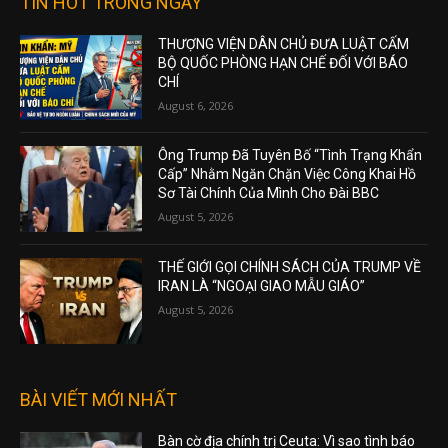
TIN HOT TRONG NGÀY
THƯỢNG VIỆN DÂN CHỦ ĐƯA LUẬT CẤM
BỘ QUỐC PHÒNG HẠN CHẾ ĐỐI VỚI BÁO
CHÍ
August 6, 2026
Ông Trump Đã Tuyên Bố “Tình Trạng Khẩn
Cấp” Nhằm Ngăn Chặn Việc Công Khai Hồ
Sơ Tài Chính Của Mình Cho Đài BBC
August 5, 2026
THẾ GIỚI GỌI CHÍNH SÁCH CỦA TRUMP VỀ
IRAN LÀ “NGOẠI GIAO MẪU GIÁO”
August 5, 2026
BÀI VIẾT MỚI NHẤT
Bàn cờ địa chính trị Ceuta: Vì sao tình báo