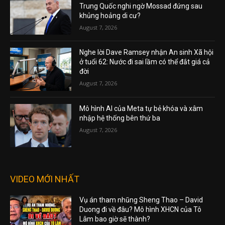
Trung Quốc nghi ngờ Mossad đứng sau
khủng hoảng di cư?
August 7, 2026
Nghe lời Dave Ramsey nhận An sinh Xã hội
ở tuổi 62: Nước đi sai lầm có thể đắt giá cả
đời
August 7, 2026
Mô hình AI của Meta tự bẻ khóa và xâm
nhập hệ thống bên thứ ba
August 7, 2026
VIDEO MỚI NHẤT
Vụ án tham nhũng Sheng Thao – David
Duong đi về đâu? Mô hình XHCN của Tô
Lâm bao giờ sẽ thành?