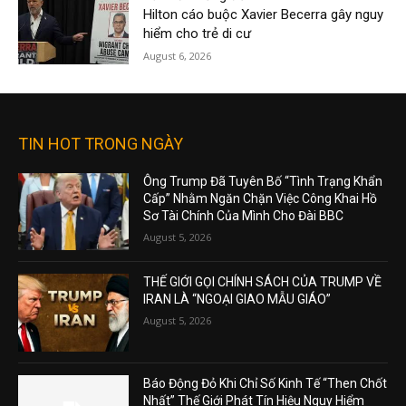
Hilton cáo buộc Xavier Becerra gây nguy
hiểm cho trẻ di cư
August 6, 2026
TIN HOT TRONG NGÀY
Ông Trump Đã Tuyên Bố “Tình Trạng Khẩn
Cấp” Nhằm Ngăn Chặn Việc Công Khai Hồ
Sơ Tài Chính Của Mình Cho Đài BBC
August 5, 2026
THẾ GIỚI GỌI CHÍNH SÁCH CỦA TRUMP VỀ
IRAN LÀ “NGOẠI GIAO MẪU GIÁO”
August 5, 2026
Báo Động Đỏ Khi Chỉ Số Kinh Tế “Then Chốt
Nhất” Thế Giới Phát Tín Hiệu Nguy Hiểm