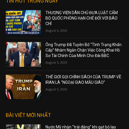
TIN HOT TRONG NGÀY
THƯỢNG VIỆN DÂN CHỦ ĐƯA LUẬT CẤM
BỘ QUỐC PHÒNG HẠN CHẾ ĐỐI VỚI BÁO
CHÍ
August 6, 2026
Ông Trump Đã Tuyên Bố “Tình Trạng Khẩn
Cấp” Nhằm Ngăn Chặn Việc Công Khai Hồ
Sơ Tài Chính Của Mình Cho Đài BBC
August 5, 2026
THẾ GIỚI GỌI CHÍNH SÁCH CỦA TRUMP VỀ
IRAN LÀ “NGOẠI GIAO MẪU GIÁO”
August 5, 2026
BÀI VIẾT MỚI NHẤT
Nước Mỹ nhận “trái đắng” khi gạt bỏ lao