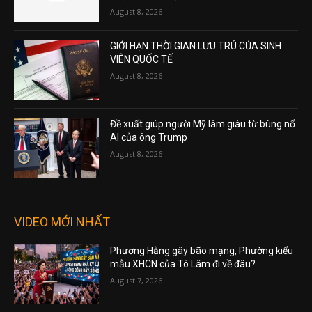
August 8, 2026
GIỚI HẠN THỜI GIAN LƯU TRÚ CỦA SINH
VIÊN QUỐC TẾ
August 8, 2026
Đề xuất giúp người Mỹ làm giàu từ bùng nổ
AI của ông Trump
August 8, 2026
VIDEO MỚI NHẤT
Phương Hằng gây bão mạng, Phường kiểu
mẫu XHCN của Tô Lâm đi về đâu?
August 7, 2026