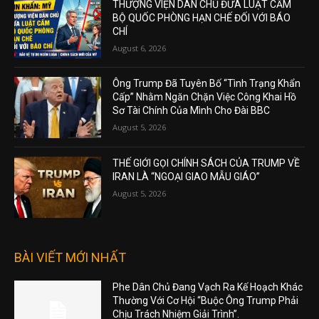
THƯỢNG VIỆN DÂN CHỦ ĐƯA LUẬT CẤM
BỘ QUỐC PHÒNG HẠN CHẾ ĐỐI VỚI BÁO
CHÍ
August 6, 2026
Ông Trump Đã Tuyên Bố “Tình Trạng Khẩn
Cấp” Nhằm Ngăn Chặn Việc Công Khai Hồ
Sơ Tài Chính Của Mình Cho Đài BBC
August 5, 2026
THẾ GIỚI GỌI CHÍNH SÁCH CỦA TRUMP VỀ
IRAN LÀ “NGOẠI GIAO MẪU GIÁO”
August 5, 2026
BÀI VIẾT MỚI NHẤT
Phe Dân Chủ Đang Vạch Ra Kế Hoạch Khác
Thường Với Cơ Hội “Buộc Ông Trump Phải
Chịu Trách Nhiệm Giải Trình”.