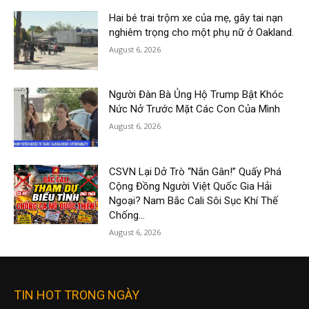
Hai bé trai trộm xe của mẹ, gây tai nạn
nghiêm trọng cho một phụ nữ ở Oakland.
August 6, 2026
Người Đàn Bà Ủng Hộ Trump Bật Khóc
Nức Nở Trước Mặt Các Con Của Mình
August 6, 2026
CSVN Lại Dở Trò “Nắn Gân!” Quấy Phá
Cộng Đồng Người Việt Quốc Gia Hải
Ngoại? Nam Bắc Cali Sôi Sục Khí Thế
Chống...
August 6, 2026
TIN HOT TRONG NGÀY