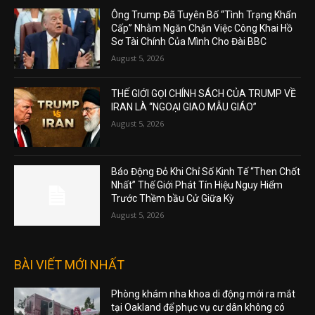
Ông Trump Đã Tuyên Bố “Tình Trạng Khẩn
Cấp” Nhằm Ngăn Chặn Việc Công Khai Hồ
Sơ Tài Chính Của Mình Cho Đài BBC
August 5, 2026
THẾ GIỚI GỌI CHÍNH SÁCH CỦA TRUMP VỀ
IRAN LÀ “NGOẠI GIAO MẪU GIÁO”
August 5, 2026
Báo Động Đỏ Khi Chỉ Số Kinh Tế “Then Chốt
Nhất” Thế Giới Phát Tín Hiệu Nguy Hiểm
Trước Thềm bầu Cử Giữa Kỳ
August 5, 2026
BÀI VIẾT MỚI NHẤT
Phòng khám nha khoa di động mới ra mắt
tại Oakland để phục vụ cư dân không có