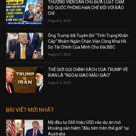
THƯỢNG VIỆN DÂN CHỦ ĐƯA LUẬT CẤM
BỘ QUỐC PHÒNG HẠN CHẾ ĐỐI VỚI BÁO
CHÍ
August 6, 2026
Ông Trump Đã Tuyên Bố “Tình Trạng Khẩn
Cấp” Nhằm Ngăn Chặn Việc Công Khai Hồ
Sơ Tài Chính Của Mình Cho Đài BBC
August 5, 2026
THẾ GIỚI GỌI CHÍNH SÁCH CỦA TRUMP VỀ
IRAN LÀ “NGOẠI GIAO MẪU GIÁO”
August 5, 2026
BÀI VIẾT MỚI NHẤT
Mỹ đầu tư 560 triệu USD vào dự án mỏ
khoáng sản hiếm “đầu tiên trên thế giới” tại
Australia