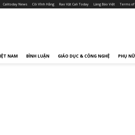
Calitoday News
Cõi Vĩnh Hằng
Rao Vặt Cali Today
Làng Báo Việt
Terms of
IỆT NAM
BÌNH LUẬN
GIÁO DỤC & CÔNG NGHỆ
PHỤ N