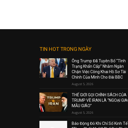
TIN HOT TRONG NGÀY
Ông Trump Đã Tuyên Bố “Tình
Trạng Khẩn Cấp” Nhằm Ngăn
Chặn Việc Công Khai Hồ Sơ Tài
Chính Của Mình Cho Đài BBC
August 5, 2026
THẾ GIỚI GỌI CHÍNH SÁCH CỦA
TRUMP VỀ IRAN LÀ “NGOẠI GI
MẪU GIÁO”
August 5, 2026
Báo Động Đỏ Khi Chỉ Số Kinh Tế