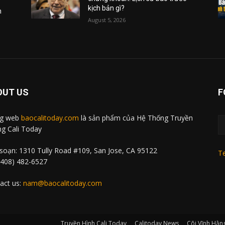
kịch bản gì?
m
August 5, 2026
OUT US
F
ng web
baocalitoday.com
là sản phẩm của Hệ Thống Truyền
g Cali Today
soạn: 1310 Tully Road #109, San Jose, CA 95122
Te
 (408) 482-6527
act us:
nam@baocalitoday.com
Truyền Hình Cali Today
Calitoday News
Cõi Vĩnh Hằn