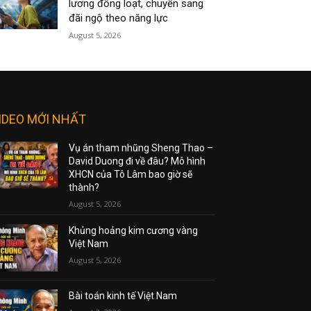
lương đồng loạt, chuyển sang
đãi ngộ theo năng lực
August 5, 2026
IDEO MỚI NHẤT
Vụ án tham nhũng Sheng Thao –
David Duong đi về đâu? Mô hình
XHCN của Tô Lâm bao giờ sẽ
thành?
August 5, 2026
Khủng hoảng kim cương vàng
Việt Nam
August 5, 2026
Bài toán kinh tế Việt Nam