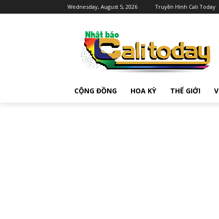
Wednesday, August 5, 2026
Truyền Hình Cali Today
CỘNG ĐỒNG
HOA KỲ
THẾ GIỚI
V