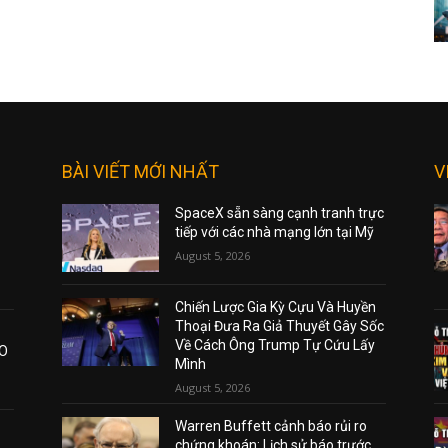
BÀI VIẾT MỚI NHẤT
V
SpaceX sẵn sàng cạnh tranh trực
tiếp với các nhà mạng lớn tại Mỹ
August 5, 2026
Chiến Lược Gia Kỳ Cựu Và Huyền
Thoại Đưa Ra Giả Thuyết Gây Sốc
Về Cách Ông Trump Tự Cứu Lấy
AO
Mình
August 5, 2026
Warren Buffett cảnh báo rủi ro
chứng khoán: Lịch sử báo trước