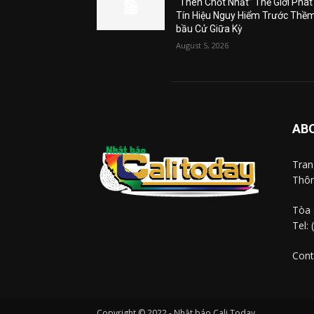
“Then Chốt Nhất” Thế Giới Phát
Tín Hiệu Nguy Hiểm Trước Thề
bầu Cử Giữa Kỳ
August 5, 2026
AB
Tra
Thôn
Tòa 
Tel:
Cont
Copyright © 2022 - Nhật báo Cali Today