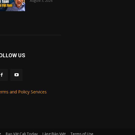
August 3, 2026
OLLOW US
rms and Policy Services
g
Rao Vặt Cali Today
Làng Báo Việt
Terms of Use